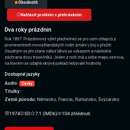
Ohodnotit
Nahlásit problém s přehráváním
Dva roky prázdnin
Rok 1897. Prázdninový výlet plachetnicí se pro osm chlapců z
prominentních novozélandských rodin změní v boj o přežití.
Osudným se jim stane nález láhve se vzkazem a následná
záchrana dvou trosečníků. Jeden z nich má u sebe mapu ostrova,
na kterém se údajně skrývá poklad nebývalé hodnoty.
Dostupné jazyky
Audio:
Česky
Titulky:
Země původu:
Německo, Francie, Rumunsko, Švýcarsko
1974
SD
7.1 (IMDb)
104 zhlédnutí