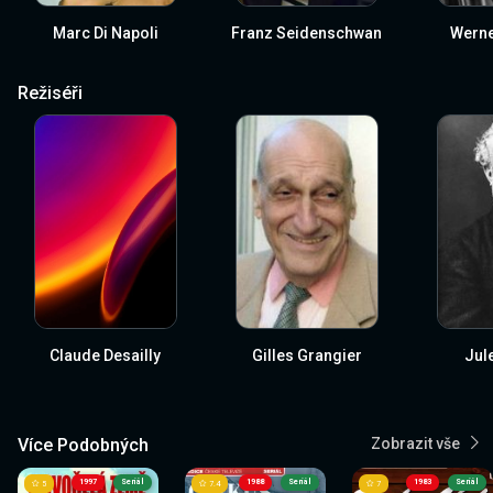
Marc Di Napoli
Franz Seidenschwan
Werne
Režiséři
Claude Desailly
Gilles Grangier
Jul
Více Podobných
Zobrazit vše
1997
Seriál
1988
Seriál
1983
Seriál
5
7.4
7