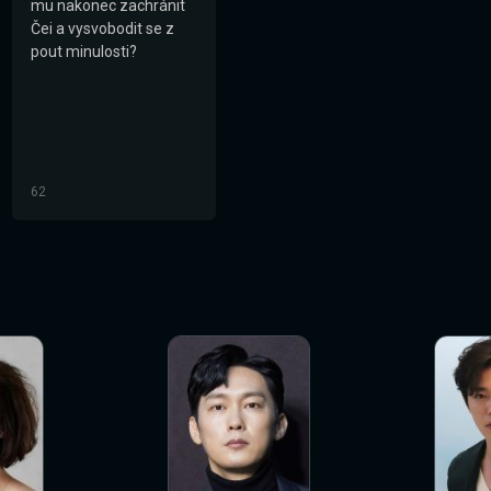
mu nakonec zachránit
Čei a vysvobodit se z
pout minulosti?
62