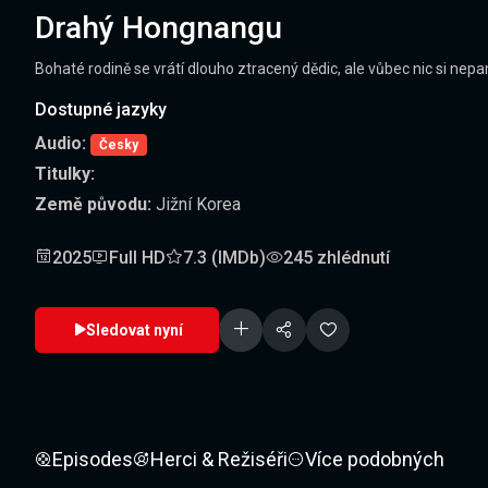
Drahý Hongnangu
Bohaté rodině se vrátí dlouho ztracený dědic, ale vůbec nic si ne
Dostupné jazyky
Audio:
Česky
Titulky:
Země původu:
Jižní Korea
2025
Full HD
7.3 (IMDb)
245 zhlédnutí
Sledovat nyní
Episodes
Herci & Režiséři
Více podobných