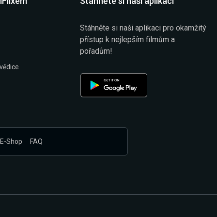
mFlixem
Stáhněte si naši aplikaci
Stáhněte si naši aplikaci pro okamžitý
přístup k nejlepším filmům a
pořadům!
vědice
E-Shop
FAQ