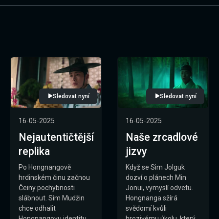
Sledovat nyní
Sledovat nyní
16-05-2025
16-05-2025
Nejautentičtější
Naše zrcadlové
replika
jizvy
Po Hongnangově
Když se Sim Jolguk
hrdinském činu začnou
dozví o plánech Min
Čeiny pochybnosti
Jonui, vymyslí odvetu.
slábnout. Sim Mudžin
Hongnanga sžírá
chce odhalit
svědomí kvůli
Hongnangovu identitu
hrozivému úkolu, který