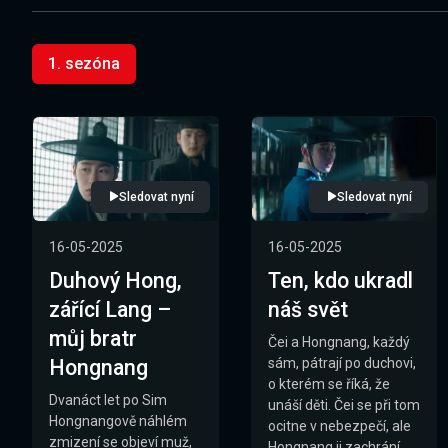
1. sezóna
Sledovat nyní
Sledovat nyní
16-05-2025
16-05-2025
Duhový Hong,
Ten, kdo ukradl
zářící Lang –
náš svět
můj bratr
Čei a Hongnang, každý
Hongnang
sám, pátrají po duchovi,
o kterém se říká, že
Dvanáct let po Sim
unáší děti. Čei se při tom
Hongnangově náhlém
ocitne v nebezpečí, ale
zmizení se objeví muž,
Hongnang ji zachrání.