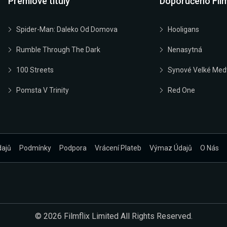
Prémiové tituly
Doporučeno Fil
Spider-Man: Daleko Od Domova
Hooligans
Rumble Through The Dark
Nenasytná
100 Streets
Synové Velké Med
Pomsta V Trinity
Red One
dajů
Podmínky
Podpora
Vrácení Plateb
Výmaz Údajů
O Nás
© 2026 Filmflix Limited All Rights Reserved.