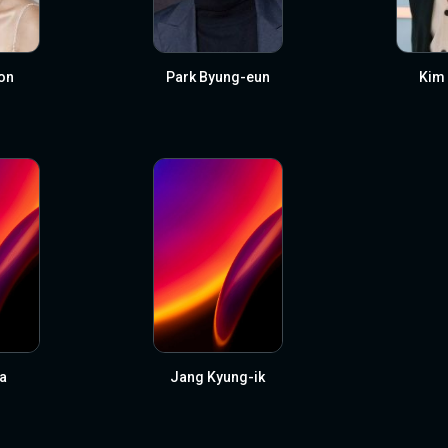
on
Park Byung-eun
Kim
a
Jang Kyung-ik