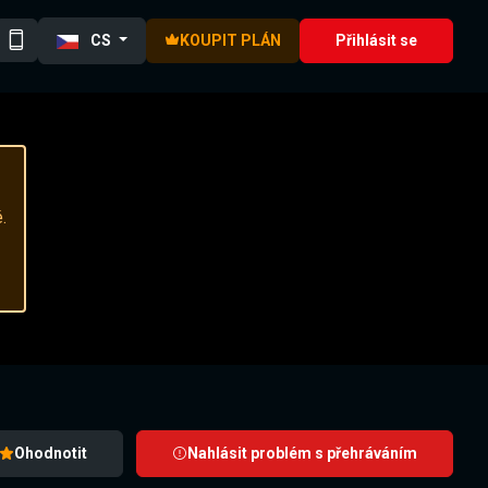
CS
KOUPIT PLÁN
Přihlásit se
.
Ohodnotit
Nahlásit problém s přehráváním