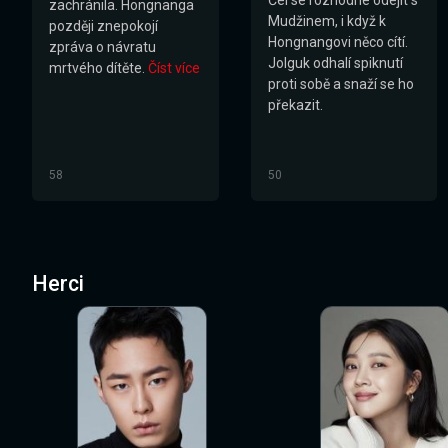
zachránila. Hongnanga
Mudžinem, i když k
později znepokojí
Hongnangovi něco cítí.
zpráva o návratu
Jolguk odhalí spiknutí
mrtvého dítěte.
Číst více
proti sobě a snaží se ho
překazit.
58
50
Herci