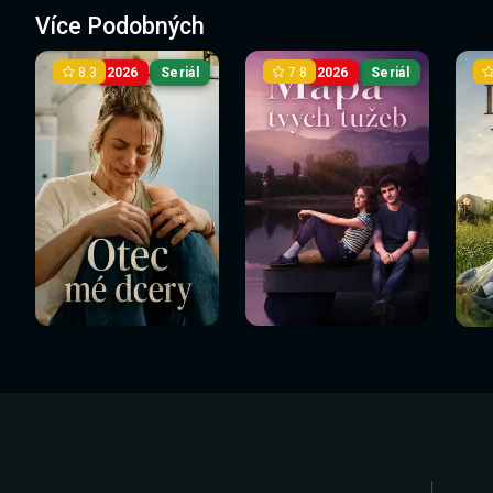
Více Podobných
8.3
7.8
2026
Seriál
2026
Seriál