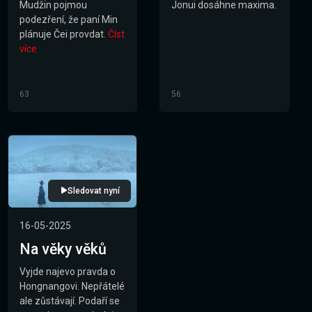
Mudžin pojmou
Jonui dosáhne maxima.
podezření, že paní Min
plánuje Čei provdat.
Číst
více
63
56
Sledovat nyní
16-05-2025
Na věky věků
Vyjde najevo pravda o
Hongnangovi. Nepřátelé
ale zůstávají. Podaří se