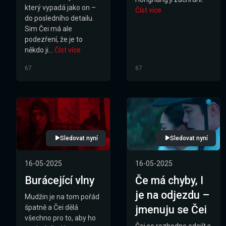
který vypadá jako on –
Číst více
do posledního detailu.
Sim Čei má ale
podezření, že je to
někdo ji...
Číst více
67
67
Sledovat nyní
Sledovat nyní
16-05-2025
16-05-2025
Burácející vlny
Če má chyby, I
je na odjezdu –
Mudžin je na tom pořád
špatně a Čei dělá
jmenuju se Čei
všechno pro to, aby ho
Čei se rozhodne odejít s