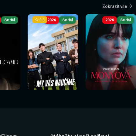
Zobrazit vše
9.3
Seriál
2026
Seriál
2026
Seriál