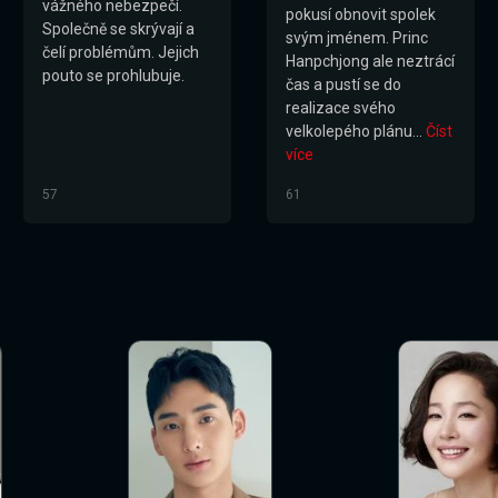
vážného nebezpečí.
pokusí obnovit spolek
Společně se skrývají a
svým jménem. Princ
čelí problémům. Jejich
Hanpchjong ale neztrácí
pouto se prohlubuje.
čas a pustí se do
realizace svého
velkolepého plánu...
Číst
více
57
61