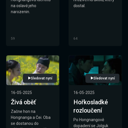
na oslavě jeho
dostal.
narozenin.
59
64
Sledovat nyní
Sledovat nyní
16-05-2025
16-05-2025
Živá oběť
Hořkosladké
rozloučení
Začne hon na
Hongnanga a Čei. Oba
Po Hongnangově
se dostanou do
dopadení se Jolguk