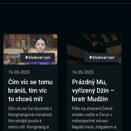
Sledovat nyní
Sledovat nyní
16-05-2025
16-05-2025
Čím víc se tomu
Prázdný Mu,
bráníš, tím víc
vyřízený Džin –
to chceš mít
bratr Mudžin
Čím víc se Čei dozvídá o
Plán na zhacení Čeina
Hongnangově minulosti,
sňatku selže a Čei je v
tím silnější pouto k
nebezpečné situaci.
němu cítí. Hongnang a
Napětí mezi Jolgukem a