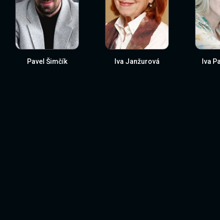
Pavel Šimčík
Iva Janžurová
Iva P