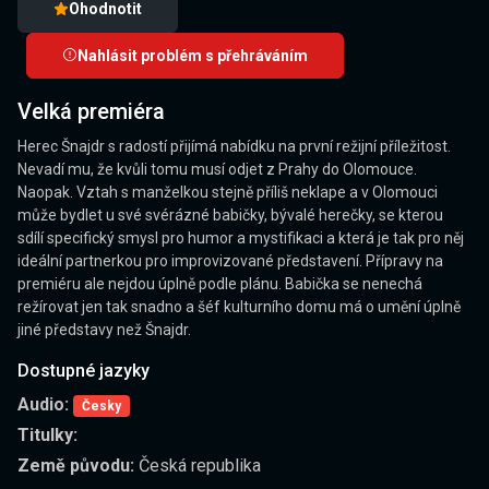
Ohodnotit
Nahlásit problém s přehráváním
Velká premiéra
Herec Šnajdr s radostí přijímá nabídku na první režijní příležitost.
Nevadí mu, že kvůli tomu musí odjet z Prahy do Olomouce.
Naopak. Vztah s manželkou stejně příliš neklape a v Olomouci
může bydlet u své svérázné babičky, bývalé herečky, se kterou
sdílí specifický smysl pro humor a mystifikaci a která je tak pro něj
ideální partnerkou pro improvizované představení. Přípravy na
premiéru ale nejdou úplně podle plánu. Babička se nenechá
režírovat jen tak snadno a šéf kulturního domu má o umění úplně
jiné představy než Šnajdr.
Dostupné jazyky
Audio:
Česky
Titulky:
Země původu:
Česká republika