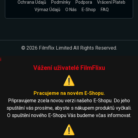
Ochrana Údajů
Podmínky
Podpora
Vrácení Plateb
Výmaz Údajů
O Nás
E-Shop
FAQ
© 2026 Filmflix Limited All Rights Reserved.
i
Vážení uživatelé FilmFlixu
⚠️
Pracujeme na novém E-Shopu.
Připravujeme zcela novou verzi našeho E-Shopu. Do jeho
spuštění vás prosíme, abyste s nákupem produktů vyčkali.
O spuštění nového E-Shopu Vás budeme včas informovat.
⚠️