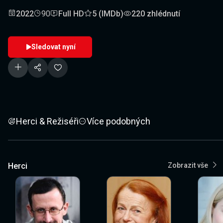
2022
90
Full HD
5 (IMDb)
220 zhlédnutí
Sledovat nyní
Herci & Režiséři
Více podobných
Herci
Zobrazit vše