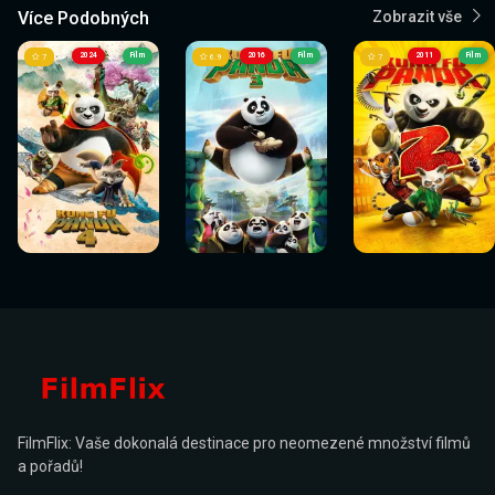
Více Podobných
Zobrazit vše
2024
Film
2016
Film
2011
Film
7
6.9
7
Sledovat
Sledovat
Sledovat
Sledovat
Sledovat
Sledovat
nyní
nyní
nyní
nyní
nyní
nyní
FilmFlix: Vaše dokonalá destinace pro neomezené množství filmů
a pořadů!