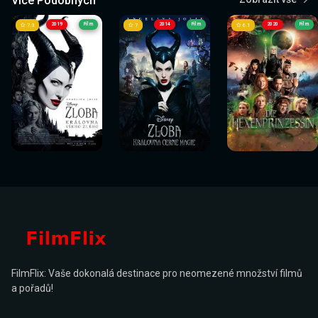
Více Podobných
2019
Film
2014
Film
2020
Film
7.3
7
6.1
Sledovat
Sledovat
Sledovat
Sledovat
Sledovat
Sledovat
nyní
nyní
nyní
nyní
nyní
nyní
FilmFlix: Vaše dokonalá destinace pro neomezené množství filmů
a pořadů!