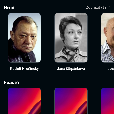
Herci
Zobrazit vše
Rudolf Hrušínský
Jana Štěpánková
Jos
Režiséři