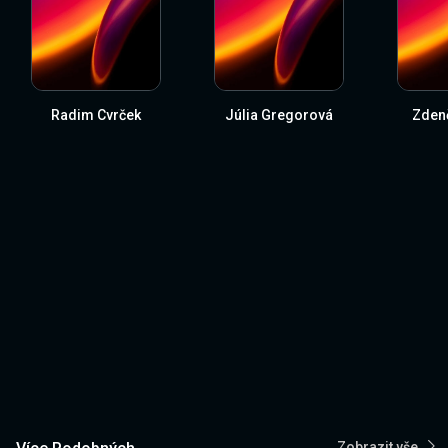
Radim Cvrček
Júlia Gregorová
Zden
Zobrazit vše