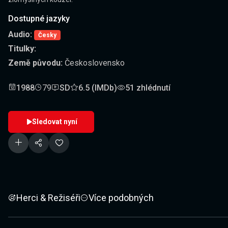
Dostupné jazyky
Audio:
Česky
Titulky:
Země původu:
Československo
1988
79
SD
6.5 (IMDb)
51 zhlédnutí
Sledovat nyní
Herci & Režiséři
Více podobných