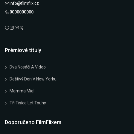
info@filmflix.cz
0000000000
Prémiové tituly
Dva Nosáči A Video
Deštivý Den V New Yorku
Mamma Mia!
Tři Tisíce Let Touhy
Doporučeno FilmFlixem