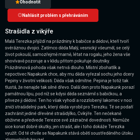
Ohodnotit
Nahlásit problém s přehráváním
Strašidla z vikýře
Malá Terezka přijíždí na prázdniny k babičce a dědovi, kteří tvoří
svéráznou dvojici. Zatímco děda Malý, vesnický všeuměl, se celý
život pokouší, samozřejmě marně, létat na rogalu, jeho žena vše
shovívavě pozoruje a v klidu přitom pokuřuje doutníky.
Prázdninová pohoda však netrvá dlouho. Místní zbohatlík a
nepoctivec Napakunk chce, aby mu děda vyřezal sochu jeho dcery
Pepiny v životní velikosti. Děda však odmítne. Pepina je totiž tak
tlustá, že nenajde tak silné dřevo. Další den proto Napakunk porazí
památnou lípu, pod níž se kdysi děda seznámil s babičkou, a
přiveze ji dědovi. Ten ho však vyhodí a rozzlobený lakomec v noci
zničí strašidelný park, který děda vyrobil pro Terezku. Té se podaří
zachránit jediné dřevěné strašidýlko, Cvikýře. Ten nečekaně
obživne a předvede Terezce své zázračné dovednosti. Nemůže
sice konat dobré skutky, jen strašit, ale i toho dokáže Terezka
využít. Od té chvíle se Napakunk stává obětí soustředěného útoku
zlomyslných kouzel.