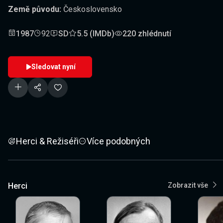
Země původu:
Československo
1987
92
SD
5.5 (IMDb)
220 zhlédnutí
Sledovat nyní
Herci & Režiséři
Více podobných
Herci
Zobrazit vše