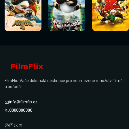
Sledovat
Sledovat
Sledovat
Sledovat
Sledovat
Sledovat
nyní
nyní
nyní
nyní
nyní
nyní
FilmFlix: Vaše dokonalá destinace pro neomezené množství filmů
a pořadů!
info@filmflix.cz
0000000000