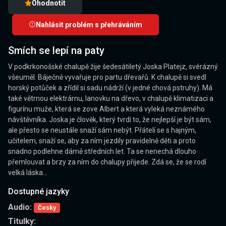
Ohodnotit
Nahlásit problém s přehráváním
Smích se lepí na paty
V podkrkonošské chalupě žije šedesátiletý Joska Platejz, svérázný
všeuměl. Báječně vyvařuje pro partu dřevařů. K chalupě si svedl
horský potůček a zřídil si sadu nádrží (v jedné chová pstruhy). Má
také větrnou elektrárnu, lanovku na dřevo, v chalupě klimatizaci a
figurínu muže, která se zove Albert a která vyleká neznámého
návštěvníka. Joska je člověk, který tvrdí to, že nejlepší je být sám,
ale přesto se neustále snaží sám nebýt. Přátelí se s hajným,
učitelem, snaží se, aby za ním jezdily pravidelně děti a proto
snadno podlehne dámě středních let. Ta se nenechá dlouho
přemlouvat a brzy za ním do chalupy přijede. Zdá se, že se rodí
velká láska...
Dostupné jazyky
Audio:
Česky
Titulky: