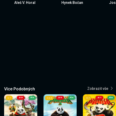
Aleš V. Horal
Hynek Bočan
Jos
Více Podobných
Zobrazit vše
2024
Film
2016
Film
2011
Film
7
6.9
7