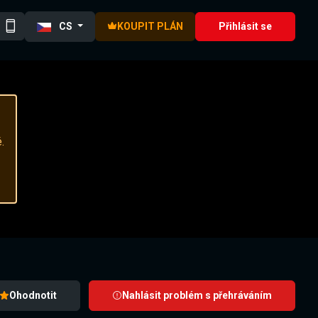
CS
KOUPIT PLÁN
Přihlásit se
.
Ohodnotit
Nahlásit problém s přehráváním