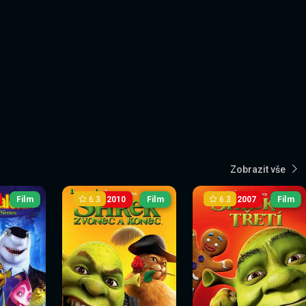
Zobrazit vše
6.3
6.3
Film
2010
Film
2007
Film