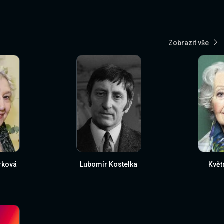
Zobrazit vše
rková
Lubomír Kostelka
Květ