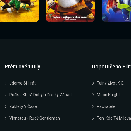
Sledovat
Sledovat
Sledovat
edovat nyní
Sledovat nyní
Sledovat nyn
nyní
nyní
nyní
Prémiové tituly
Doporučeno Fil
Jdeme Si Hrát
Tajný Život K.C.
Puška, Která Dobyla Divoký Západ
Moon Knight
Zakletý V Čase
Pachatelé
Vinnetou - Rudý Gentleman
Ten, Kdo Tě Milova