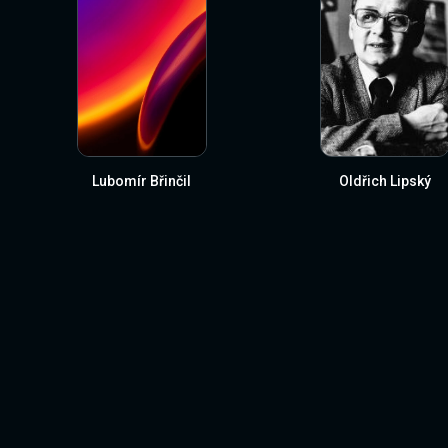
Lubomír Břinčil
Oldřich Lipský