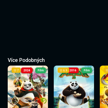
Více Podobných
7
6.9
2024
Film
2016
Film