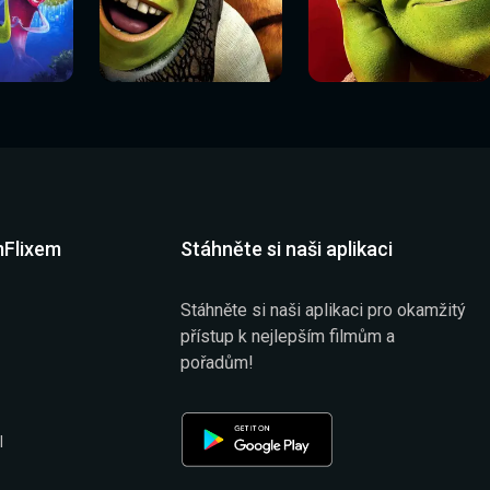
Sledovat
Sledovat
í
Sledovat nyní
Sledovat nyní
nyní
nyní
mFlixem
Stáhněte si naši aplikaci
Stáhněte si naši aplikaci pro okamžitý
přístup k nejlepším filmům a
pořadům!
l