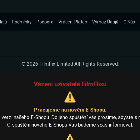
dajů
Podmínky
Podpora
Vrácení Plateb
Výmaz Údajů
O Nás
© 2026 Filmflix Limited All Rights Reserved.
Vážení uživatelé FilmFlixu
⚠️
Pracujeme na novém E-Shopu.
 verzi našeho E-Shopu. Do jeho spuštění vás prosíme, abyste s 
O spuštění nového E-Shopu Vás budeme včas informovat.
⚠️