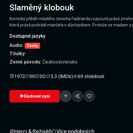
Slaměný klobouk
Komický příběh mladého ženicha Fadinarda rozpoutá právě zmiňo
která právě podvádí manžela s důstojníkem. Protože se madam z p
Dostupné jazyky
Audio:
Česky
Titulky:
Země původu:
Československo
1972
88
SD
5.3 (IMDb)
69 zhlédnutí
Sledovat nyní
Herci & Režiséři
Více podobných