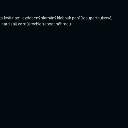
tu květinami ozdobený slaměný klobouk paní Beauperthuisové,
ard stůj co stůj rychle sehnat náhradu.