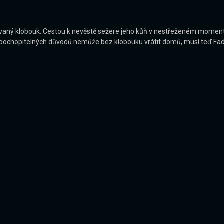
vaný klobouk. Cestou k nevěstě sežere jeho kůň v nestřeženém momen
ochopitelných důvodů nemůže bez klobouku vrátit domů, musí teď Fadin