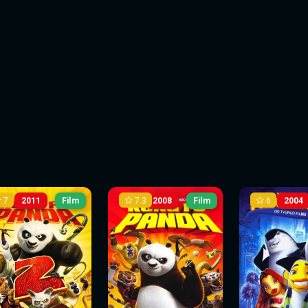
7
7.3
6
2011
Film
2008
Film
2004