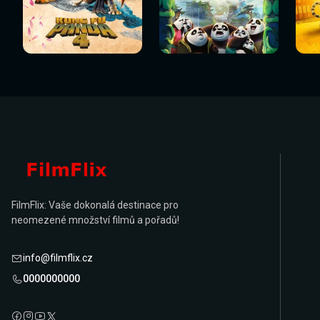
Sledovat
Sledovat
Sledovat nyní
Sledovat nyní
Sl
nyní
nyní
FilmFlix: Vaše dokonalá destinace pro
neomezené množství filmů a pořadů!
info@filmflix.cz
0000000000