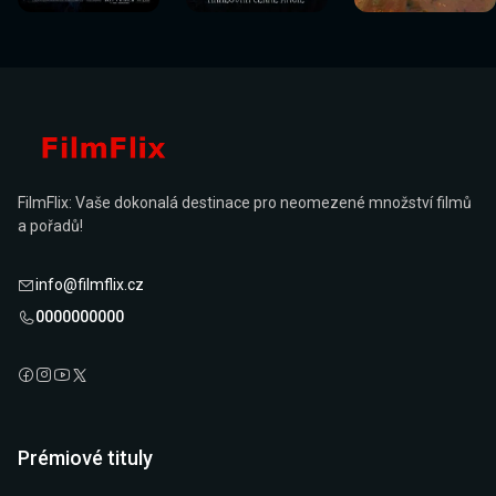
nyní
nyní
nyní
nyní
nyní
nyní
FilmFlix: Vaše dokonalá destinace pro neomezené množství filmů
a pořadů!
info@filmflix.cz
0000000000
Prémiové tituly