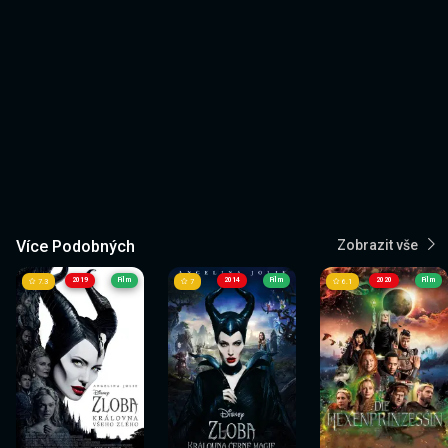
Více Podobných
Zobrazit vše
2019
Film
2014
Film
2020
Film
7.3
7
6.1
Sledovat
Sledovat
Sledovat
Sledovat
Sledovat
Sledovat