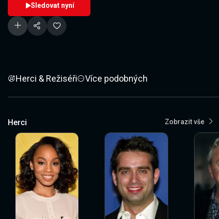
Sledovat nyní
Herci & Režiséři
Více podobných
Herci
Zobrazit vše