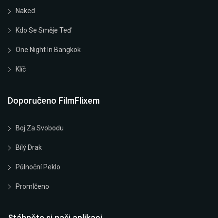
Naked
Kdo Se Směje Teď
One Night In Bangkok
Klíč
Doporučeno FilmFlixem
Boj Za Svobodu
Bílý Drak
Půlnoční Peklo
Promlčeno
Stáhněte si naši aplikaci