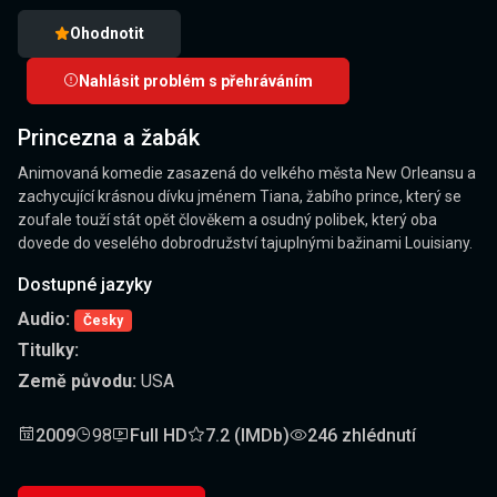
Ohodnotit
Nahlásit problém s přehráváním
Princezna a žabák
Animovaná komedie zasazená do velkého města New Orleansu a
zachycující krásnou dívku jménem Tiana, žabího prince, který se
zoufale touží stát opět člověkem a osudný polibek, který oba
dovede do veselého dobrodružství tajuplnými bažinami Louisiany.
Dostupné jazyky
Audio:
Česky
Titulky:
Země původu:
USA
2009
98
Full HD
7.2 (IMDb)
246 zhlédnutí