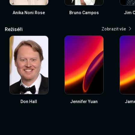
Anika Noni Rose
Bruno Campos
Jim 
Režiséři
Zobrazit vše
Don Hall
Jennifer Yuan
James