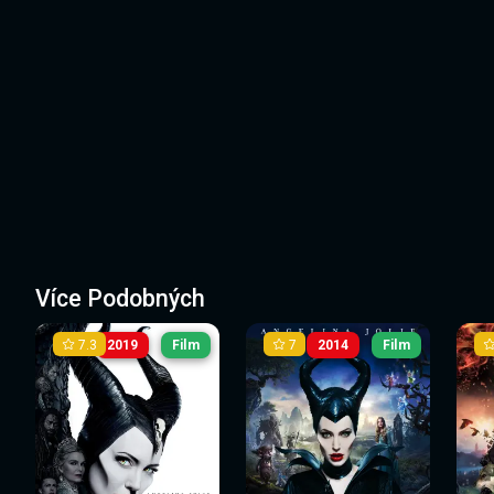
Více Podobných
7.3
7
2019
Film
2014
Film