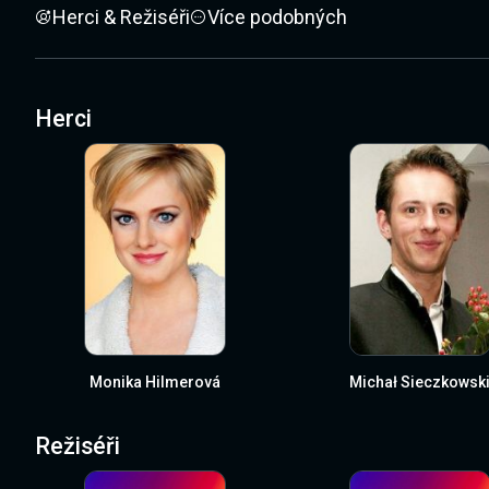
Herci & Režiséři
Více podobných
Herci
Monika Hilmerová
Michał Sieczkowsk
Režiséři