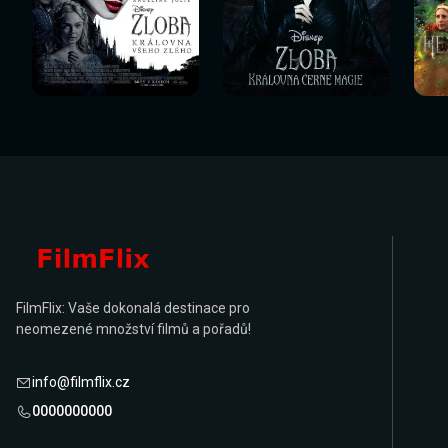
Sledovat
Sledovat
Sledovat nyní
Sledovat nyní
Sl
nyní
nyní
FilmFlix: Vaše dokonalá destinace pro
neomezené množství filmů a pořadů!
info@filmflix.cz
0000000000