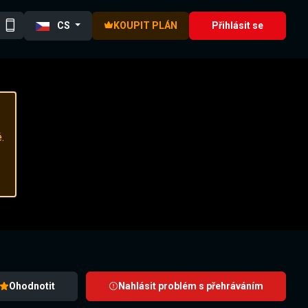
CS
KOUPIT PLÁN
Přihlásit se
.
Ohodnotit
Nahlásit problém s přehráváním