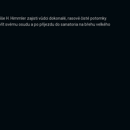
še H. Himmler zajisti vůdci dokonalé, rasově čisté potomky.
přít svému osudu a po příjezdu do sanatoria na břehu velkého