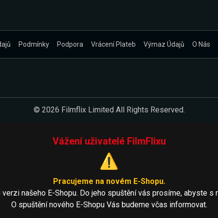
dajů
Podmínky
Podpora
Vrácení Plateb
Výmaz Údajů
O Nás
© 2026 Filmflix Limited All Rights Reserved.
Vážení uživatelé FilmFlixu
⚠️
Pracujeme na novém E-Shopu.
 verzi našeho E-Shopu. Do jeho spuštění vás prosíme, abyste s 
O spuštění nového E-Shopu Vás budeme včas informovat.