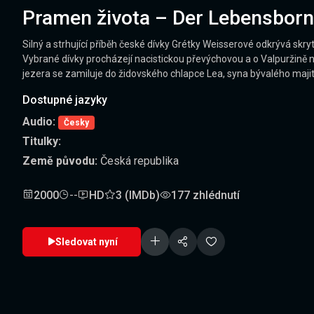
Pramen života – Der Lebensborn
Silný a strhující příběh české dívky Grétky Weisserové odkrývá skr
Vybrané dívky procházejí nacistickou převýchovou a o Valpuržině 
jezera se zamiluje do židovského chlapce Lea, syna bývalého majite
Dostupné jazyky
Audio:
Česky
Titulky:
Země původu:
Česká republika
2000
--
HD
3 (IMDb)
177 zhlédnutí
Sledovat nyní