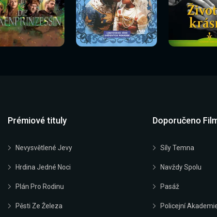
Sledovat
Sledovat
Sledovat
edovat nyní
Sledovat nyní
Sledovat nyn
nyní
nyní
nyní
Prémiové tituly
Doporučeno Fil
Nevysvětlené Jevy
Síly Temna
Hrdina Jedné Noci
Navždy Spolu
Plán Pro Rodinu
Pasáž
Pěsti Ze Železa
Policejní Akademi