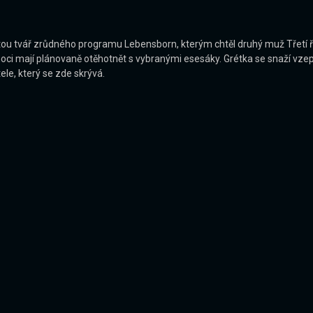
ytou tvář zrůdného programu Lebensborn, kterým chtěl druhý muž Třetí ří
noci mají plánovaně otěhotnět s vybranými esesáky. Grétka se snaží vze
le, který se zde skrývá.