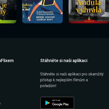
Sledovat
Sledovat
í
Sledovat nyní
Sledovat nyní
nyní
nyní
mFlixem
Stáhněte si naši aplikaci
Stáhněte si naši aplikaci pro okamžitý
přístup k nejlepším filmům a
pořadům!
e