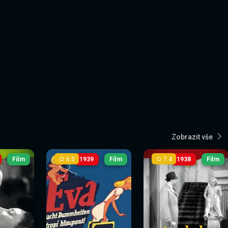
Zobrazit vše
6.5
7.4
Film
1939
Film
1938
Film