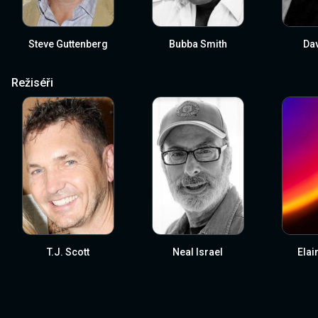
Steve Guttenberg
Bubba Smith
Dav
Režiséři
T.J. Scott
Neal Israel
Elai