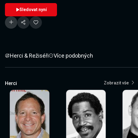
Sledovat nyní
Herci & Režiséři
Více podobných
Herci
Zobrazit vše