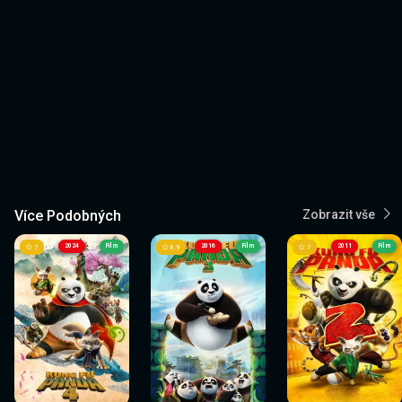
Více Podobných
Zobrazit vše
2024
Film
2016
Film
2011
Film
7
6.9
7
Sledovat
Sledovat
Sledovat
Sledovat
Sledovat
Sledovat
nyní
nyní
nyní
nyní
nyní
nyní