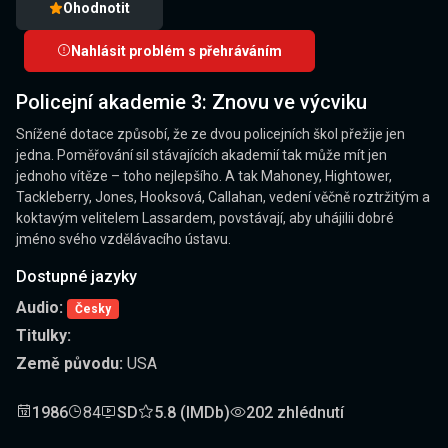
Ohodnotit
Nahlásit problém s přehráváním
Policejní akademie 3: Znovu ve výcviku
Snížené dotace způsobí, že ze dvou policejních škol přežije jen
jedna. Poměřování sil stávajících akademií tak může mít jen
jednoho vítěze – toho nejlepšího. A tak Mahoney, Hightower,
Tackleberry, Jones, Hooksová, Callahan, vedení věčně roztržitým a
koktavým velitelem Lassardem, povstávají, aby uhájilii dobré
jméno svého vzdělávacího ústavu.
Dostupné jazyky
Audio:
Česky
Titulky:
Země původu:
USA
1986
84
SD
5.8 (IMDb)
202 zhlédnutí