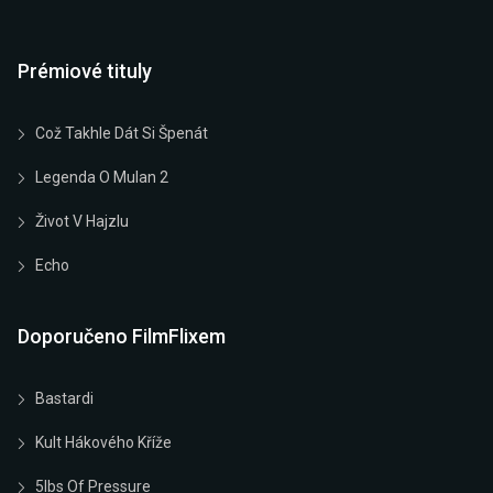
Prémiové tituly
Což Takhle Dát Si Špenát
Legenda O Mulan 2
Život V Hajzlu
Echo
Doporučeno FilmFlixem
Bastardi
Kult Hákového Kříže
5lbs Of Pressure