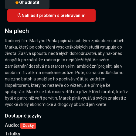
Ohodnotit
Nahlásit problém s přehráváním
Na plech
Rodinný film Martyho Pohla pojímá osobitým způsobem příběh
Marka, který po dokončení vysokoškolských studií vstupuje do
života. Zažívá spoustu neotřelých dobrodružství, aby nakonec
dospěl k poznání, že rodina je to nejdůležitější. Ve svém
zaměstnání dostává na starost velmi ambiciózní projekt, ale v
osobním životě má nečekané potíže. Poté, co na chodbě domu
nalezne batoh a snaží se ho poctivě vrátit, je zadržen
inspektorem, který ho nezavře do vězení, ale přiměje ke
spolupráci. Marek se tak musí vetřít do přízně třech bratrů, kteří v
bytě o patro níž vaří pervitin. Marek plně využívá svých znalostí z
vysoké školy ekonomické a drogový obchod jen kvete.
Dostupné jazyky
Audio:
Česky
Titulky: