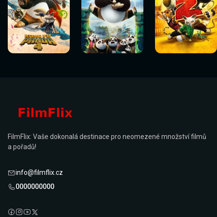
Sledovat
Sledovat
Sledovat
Sledovat
Sledovat
Sledovat
nyní
nyní
nyní
nyní
nyní
nyní
FilmFlix: Vaše dokonalá destinace pro neomezené množství filmů
a pořadů!
info@filmflix.cz
0000000000