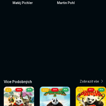
Matěj Pichler
Martin Pohl
Více Podobných
Zobrazit vše
2024
Film
2016
Film
2011
Film
7
6.9
7