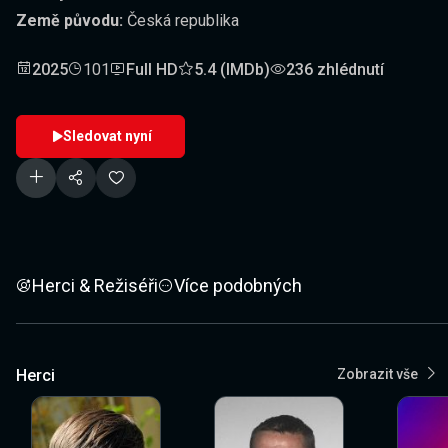
Země původu:
Česká republika
2025
101
Full HD
5.4 (IMDb)
236 zhlédnutí
Sledovat nyní
Herci & Režiséři
Více podobných
Herci
Zobrazit vše