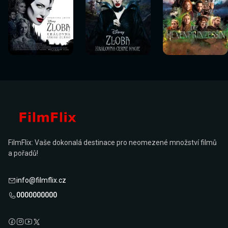
Sledovat
Sledovat
Sledovat
Sledovat
Sledovat
Sledovat
nyní
nyní
nyní
nyní
nyní
nyní
FilmFlix: Vaše dokonalá destinace pro neomezené množství filmů
a pořadů!
info@filmflix.cz
0000000000