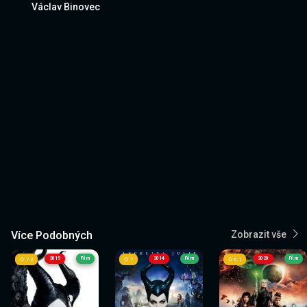
Václav Binovec
Více Podobných
Zobrazit vše
2019
Film
2014
Film
2020
Film
7.3
7
6.1