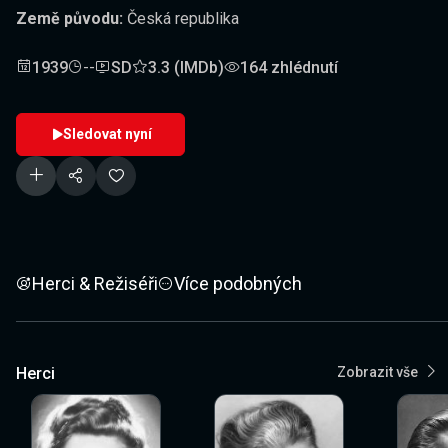
Země původu:
Česká republika
1939
--
SD
3.3 (IMDb)
164 zhlédnutí
Sledovat nyní
Herci & Režiséři
Více podobných
Herci
Zobrazit vše