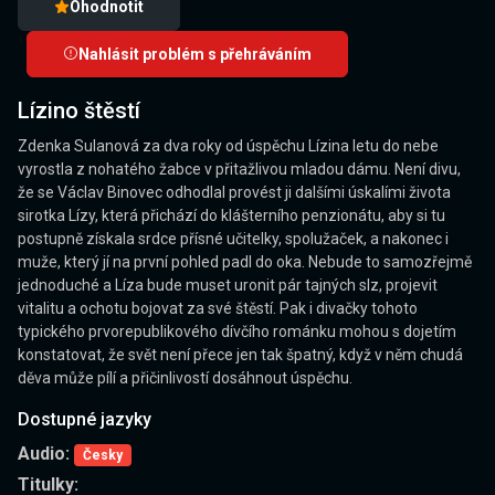
Ohodnotit
Nahlásit problém s přehráváním
Lízino štěstí
Zdenka Sulanová za dva roky od úspěchu Lízina letu do nebe
vyrostla z nohatého žabce v přitažlivou mladou dámu. Není divu,
že se Václav Binovec odhodlal provést ji dalšími úskalími života
sirotka Lízy, která přichází do klášterního penzionátu, aby si tu
postupně získala srdce přísné učitelky, spolužaček, a nakonec i
muže, který jí na první pohled padl do oka. Nebude to samozřejmě
jednoduché a Líza bude muset uronit pár tajných slz, projevit
vitalitu a ochotu bojovat za své štěstí. Pak i divačky tohoto
typického prvorepublikového dívčího románku mohou s dojetím
konstatovat, že svět není přece jen tak špatný, když v něm chudá
děva může pílí a přičinlivostí dosáhnout úspěchu.
Dostupné jazyky
Audio:
Česky
Titulky: