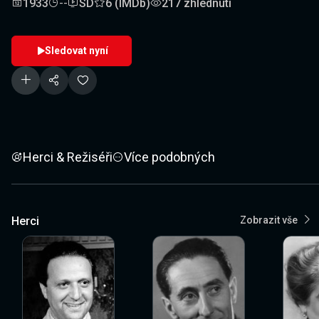
1933
--
SD
6 (IMDb)
217 zhlédnutí
Sledovat nyní
Herci & Režiséři
Více podobných
Herci
Zobrazit vše