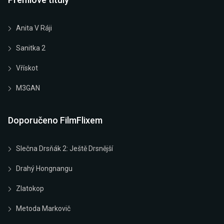
Anita V Ráji
Sanitka 2
Vřískot
M3GAN
Doporučeno FilmFlixem
Slečna Drsňák 2: Ještě Drsnější
Drahý Hongnangu
Zlatokop
Metoda Markovič