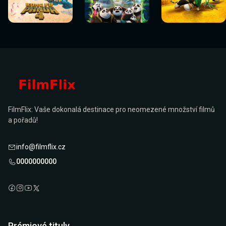
Sledovat
Sledovat
Sledovat
Sledovat
Sledovat
Sledovat
nyní
nyní
nyní
nyní
nyní
nyní
FilmFlix: Vaše dokonalá destinace pro neomezené množství filmů
a pořadů!
info@filmflix.cz
0000000000
Prémiové tituly