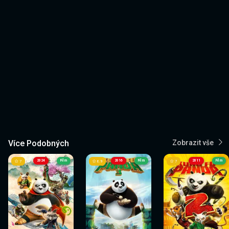
Více Podobných
Zobrazit vše
2024
Film
2016
Film
2011
Film
7
6.9
7