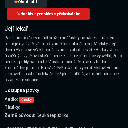
Ohodnotit
Nahlásit problém s přehráváním
Její lékař
Paní Janatová si v mládí prožila nešťastný románek s malířem, a
proto je nyní vůči všem výtvarníkům naladěna nepřátelsky. Její
dcera Vlasta se však bohužel zamilovala do malíře Hodury. Je sice
úspěšný a vydělává slušné peníze, jak ale mamince vysvětlit, že to
není zarputilý padouch? Vlastina spolužačka se rozhodne
kamarádce pomoci. Na návštěvě u Janatových představí Hoduru
jako svého osobního lékaře. Lež plodí další lži, a tak nebude nouze
o zapeklité situace.
Dostupné jazyky
Audio:
Česky
Titulky:
Země původu:
Česká republika