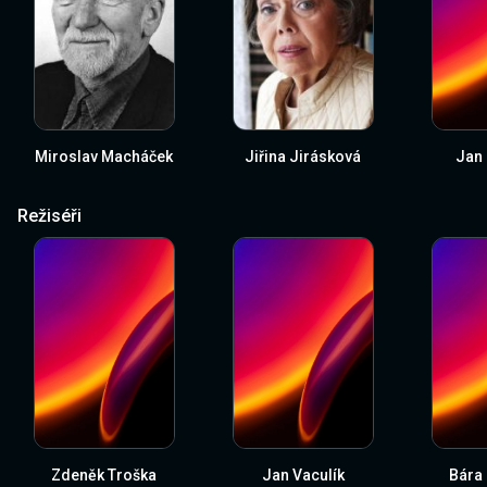
Miroslav Macháček
Jiřina Jirásková
Jan
Režiséři
Zdeněk Troška
Jan Vaculík
Bára 