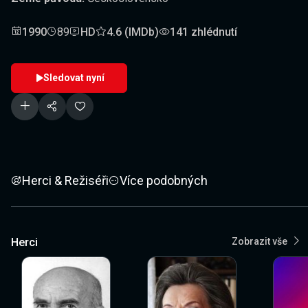
1990
89
HD
4.6 (IMDb)
141 zhlédnutí
Sledovat nyní
Herci & Režiséři
Více podobných
Herci
Zobrazit vše