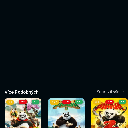
Více Podobných
Zobrazit vše
2024
Film
2016
Film
2011
Film
7
6.9
7