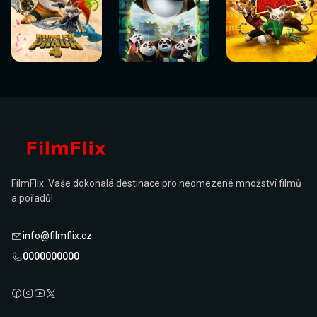
Sledovat
Sledovat
Sledovat
Sledovat
Sledovat
Sledovat
nyní
nyní
nyní
nyní
nyní
nyní
FilmFlix: Vaše dokonalá destinace pro neomezené množství filmů
a pořadů!
info@filmflix.cz
0000000000