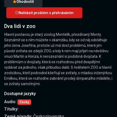
Ohodnotit
Nahlásit problém s přehráváním
Dva lidi v zoo
Hlavní postavou je starý zoolog Montelík, přezdívaný Monty.
Seznámit se s ním můžete v okamžiku, kdy se od něj odstěhuje
jeho žena Josefína, protože už má dost problémů, které jim
působí zvířata ze zdejší ZOO, a kdy k nim mají přijet na návštěvu
vnuci Martin a Honza, k nerozeznání si podobná dvojčata. K
problémům s dvojčaty, která se rozhodnou před dospělými
vydávat za jednoho, však přibudou další. S ředitelem ZOO a hlavní
zooložkou, kteří podvodně kšeftují se zvířaty, s mladou inženýrkou
Emilkou, která se rozhodne zabránit prodeji šimpanzího mláděte, i
se zvířaty samotnými.
Dostupné jazyky
Audio:
Česky
Titulky:
Země původu:
Československo