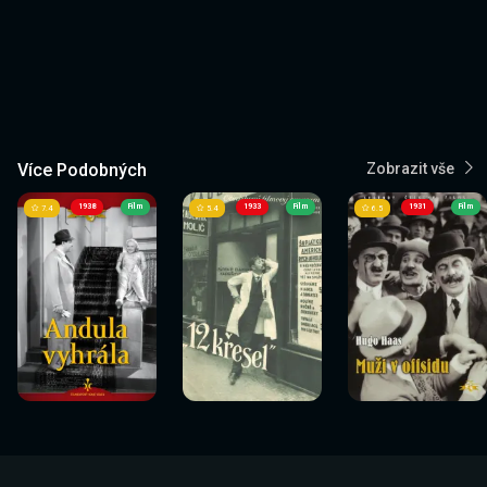
Více Podobných
Zobrazit vše
1938
Film
1933
Film
1931
Film
7.4
5.4
6.5
Sledovat
Sledovat
Sledovat
Sledovat
Sledovat
Sledovat
nyní
nyní
nyní
nyní
nyní
nyní