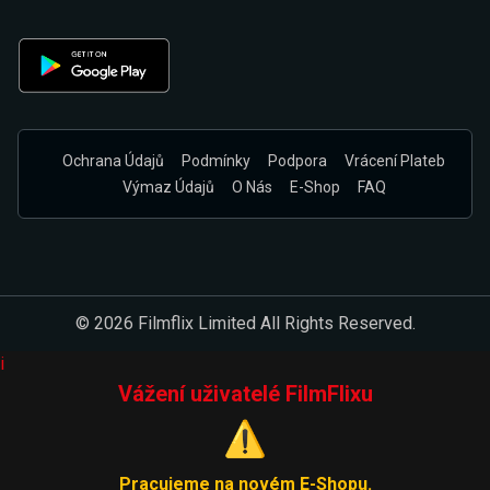
Ochrana Údajů
Podmínky
Podpora
Vrácení Plateb
Výmaz Údajů
O Nás
E-Shop
FAQ
© 2026 Filmflix Limited All Rights Reserved.
i
Vážení uživatelé FilmFlixu
⚠️
Pracujeme na novém E-Shopu.