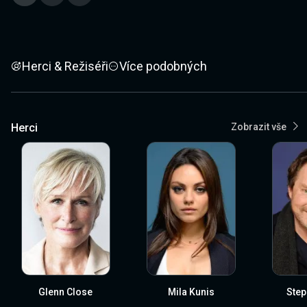
Herci & Režiséři
Více podobných
Herci
Zobrazit vše
Glenn Close
Mila Kunis
Step