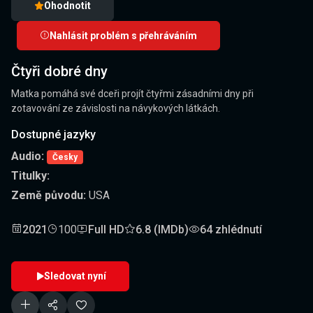
Ohodnotit
Nahlásit problém s přehráváním
Čtyři dobré dny
Matka pomáhá své dceři projít čtyřmi zásadními dny při
zotavování ze závislosti na návykových látkách.
Dostupné jazyky
Audio:
Česky
Titulky:
Země původu:
USA
2021
100
Full HD
6.8 (IMDb)
64 zhlédnutí
Sledovat nyní