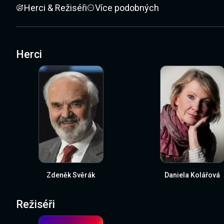
Herci & Režiséři
Více podobných
Herci
Zdeněk Svěrák
Daniela Kolářová
Režiséři