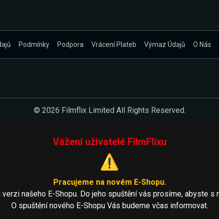
dajů
Podmínky
Podpora
Vrácení Plateb
Výmaz Údajů
O Nás
© 2026 Filmflix Limited All Rights Reserved.
Vážení uživatelé FilmFlixu
⚠️
Pracujeme na novém E-Shopu.
 verzi našeho E-Shopu. Do jeho spuštění vás prosíme, abyste s 
O spuštění nového E-Shopu Vás budeme včas informovat.