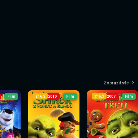
Zobrazit vše
6.3
6.3
Film
2010
Film
2007
Film