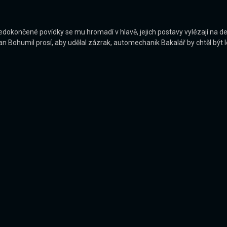
edokončené povídky se mu hromadí v hlavě, jejich postavy vylézají na denn
pan Bohumil prosí, aby udělal zázrak, automechanik Bakalář by chtěl být