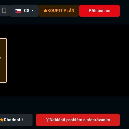
CS
KOUPIT PLÁN
Přihlásit se
.
Ohodnotit
Nahlásit problém s přehráváním