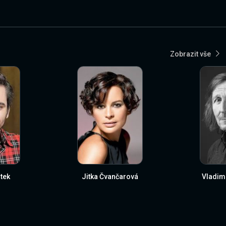
Zobrazit vše
tek
Jitka Čvančarová
Vladim