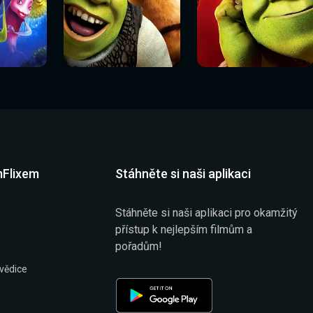
Sledovat
Sledovat
í
Sledovat nyní
Sledovat nyní
nyní
nyní
mFlixem
Stáhněte si naši aplikaci
Stáhněte si naši aplikaci pro okamžitý
přístup k nejlepším filmům a
pořadům!
vědice