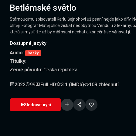
Betlémské světlo
Stárnoucímu spisovateli Karlu Šejnohovi už psaní nejde jako dřív. N
chtějí. Fotograf Matěj chce získat nedobytnou Vendulu z lékárny, 
která si myslí, že už by měl psaní nechat a konečně se věnovat jí.
Dostupné jazyky
Audio:
Česky
Titulky:
Země původu:
Česká republika
2022
99
Full HD
3.1 (IMDb)
109 zhlédnutí
Sledovat nyní