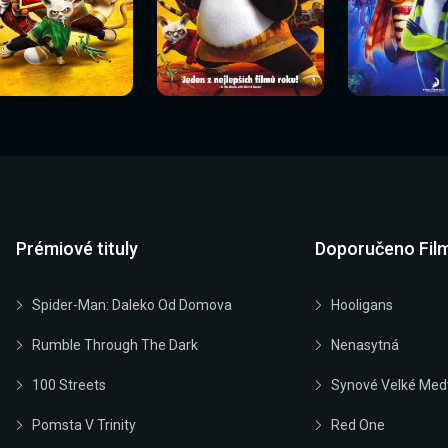
Sledovat
Sledovat
Sledovat
edovat nyní
Sledovat nyní
Sledovat nyn
nyní
nyní
nyní
Prémiové tituly
Doporučeno Fil
Spider-Man: Daleko Od Domova
Hooligans
Rumble Through The Dark
Nenasytná
100 Streets
Synové Velké Med
Pomsta V Trinity
Red One