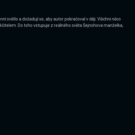
í světlo a dožadují se, aby autor pokračoval v ději. Všichni něco
 léčitelem. Do toho vstupuje z reálného světa Šejnohova manželka,