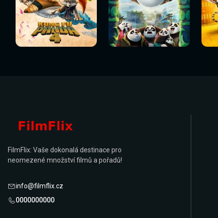
Sledovat
Sledovat
Sledovat nyní
Sledovat nyní
Sl
nyní
nyní
FilmFlix: Vaše dokonalá destinace pro
neomezené množství filmů a pořadů!
info@filmflix.cz
0000000000