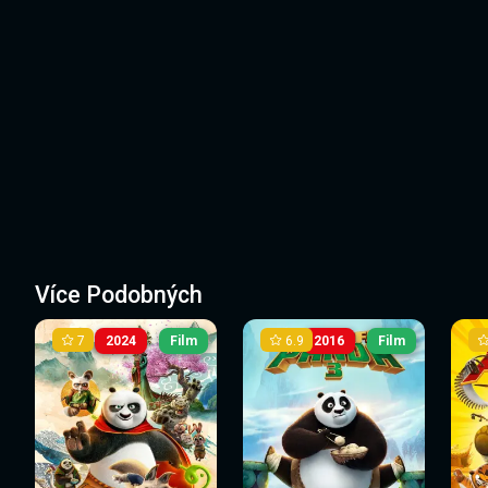
Více Podobných
7
6.9
2024
Film
2016
Film