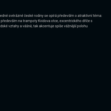
jedné svérázné české rodiny se opírá především o atraktivní téma:
je především na trampoty Kvidova otce, excentrického dříče s
dské vztahy a vášně, tak akcentuje spíše vážnější polohu