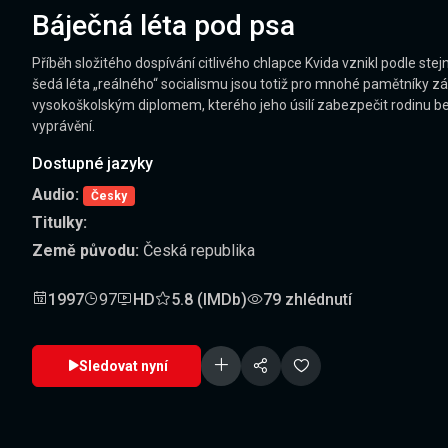
Báječná léta pod psa
Příběh složitého dospívání citlivého chlapce Kvida vznikl podle 
šedá léta „reálného“ socialismu jsou totiž pro mnohé pamětníky zá
vysokoškolským diplomem, kterého jeho úsilí zabezpečit rodinu bez
vyprávění.
Dostupné jazyky
Audio:
Česky
Titulky:
Země původu:
Česká republika
1997
97
HD
5.8 (IMDb)
79 zhlédnutí
Sledovat nyní