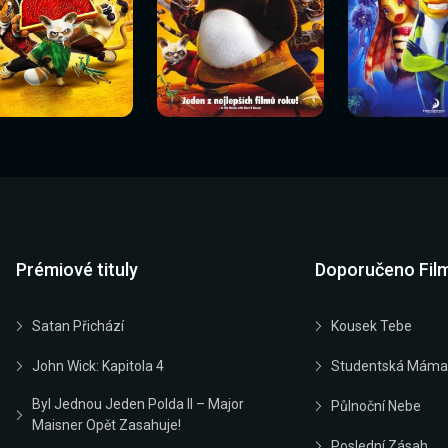
Sledovat
Sledovat
Sledovat
edovat nyní
Sledovat nyní
Sledovat nyn
nyní
nyní
nyní
Prémiové tituly
Doporučeno Fil
Satan Přichází
Kousek Tebe
John Wick: Kapitola 4
Studentská Máma
Byl Jednou Jeden Polda II – Major
Půlnoční Nebe
Maisner Opět Zasahuje!
Poslední Zásah