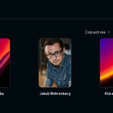
Zobrazit vše
ka
Jakub Wehrenberg
Klár