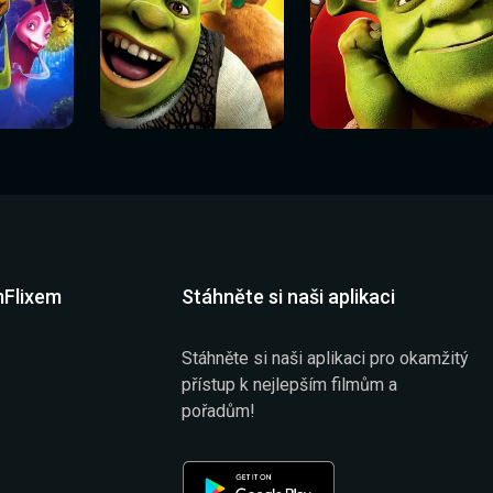
Sledovat
Sledovat
í
Sledovat nyní
Sledovat nyní
nyní
nyní
mFlixem
Stáhněte si naši aplikaci
Stáhněte si naši aplikaci pro okamžitý
přístup k nejlepším filmům a
pořadům!