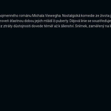
stejnojmenného románu Michala Viewegha. Nostalgická komedie ze života 
roveň šťastnou dobou jejich mládí či puberty. Dějová linie se soustřeďu
 ztráty důstojnosti dovede téměř až k šílenství. Snímek, zaměřený na li