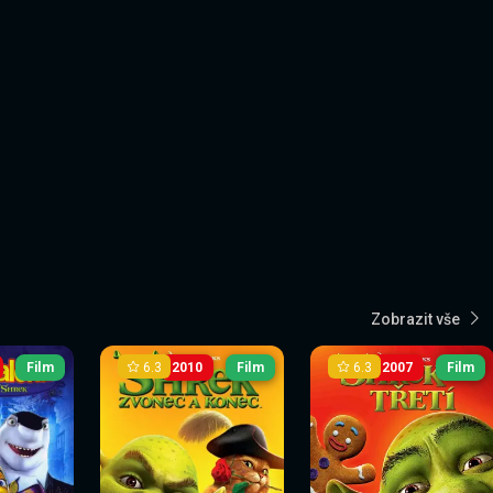
Zobrazit vše
6.3
6.3
Film
2010
Film
2007
Film