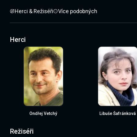
Herci & Režiséři
Více podobných
Herci
Ondřej Vetchý
Libuše Šafránková
Režiséři