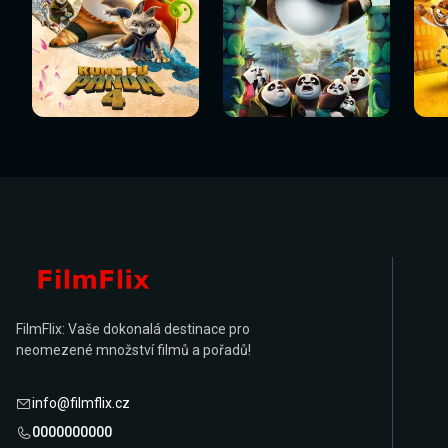
Sledovat
Sledovat
Sledovat nyní
Sledovat nyní
Sl
nyní
nyní
FilmFlix: Vaše dokonalá destinace pro
neomezené množství filmů a pořadů!
info@filmflix.cz
0000000000