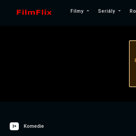
Filmy
Seriály
Ro
Komedie
3+