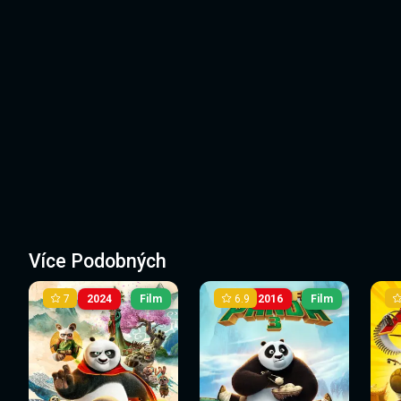
Více Podobných
7
6.9
2024
Film
2016
Film