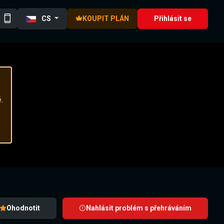
CS
KOUPIT PLÁN
Přihlásit se
.
Ohodnotit
Nahlásit problém s přehráváním