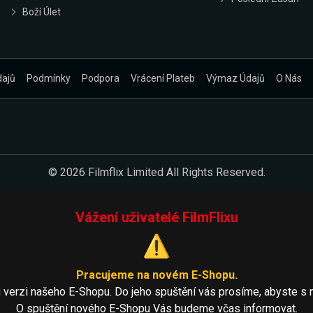
Boží Úlet
dajů
Podmínky
Podpora
Vrácení Plateb
Výmaz Údajů
O Nás
© 2026 Filmflix Limited All Rights Reserved.
Vážení uživatelé FilmFlixu
⚠️
Pracujeme na novém E-Shopu.
 verzi našeho E-Shopu. Do jeho spuštění vás prosíme, abyste s 
O spuštění nového E-Shopu Vás budeme včas informovat.