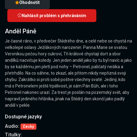
Ohodnotit
Nahlásit problém s přehráváním
Anděl Páně
Je časné ráno, v předvečer Štědrého dne, a celé nebe se chystá na
velkolepé oslavy Ježíškových narozenin. Panna Marie se svatou
Veronikou pečou hory cukroví, Tři králové chystají dort a sbor
andílků nacvičuje koledy. Jen jeden anděl jako by tu byl navíc a jako
by se každému jen pletl pod nohy – Petronel, paličatý nešika a
přetrhdílo. Na co sáhne, to zkazí, ale přitom nikdy nepřizná svoji
chybu. Zakrátko si proti sobě poštve všechny svaté. Jediný, kdo
má s Petronelem ještě trpělivost, je sám Pán Bůh, ale i toho
Petronel nakonec urazí. Za trest je poslán na pozemský svět, aby
napravil jediného hříšníka, jinak na Štědrý den skončí jako padlý
anděl v pekle.
Dostupné jazyky
Audio:
Česky
Titulky: