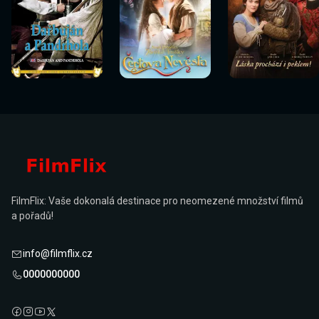
Sledovat
Sledovat
Sledovat
Sledovat
Sledovat
Sledovat
nyní
nyní
nyní
nyní
nyní
nyní
FilmFlix: Vaše dokonalá destinace pro neomezené množství filmů
a pořadů!
info@filmflix.cz
0000000000