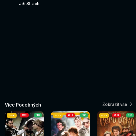
Jiří Strach
Více Podobných
Zobrazit vše
1960
Film
2011
Film
2018
Film
6.6
6.4
6.3