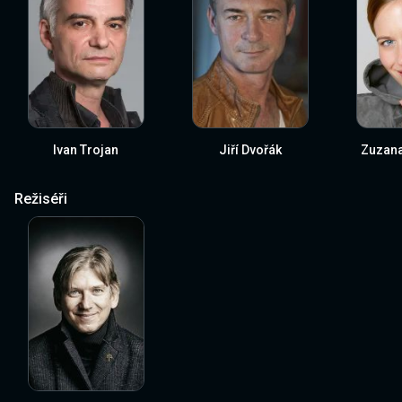
Ivan Trojan
Jiří Dvořák
Zuzana
Režiséři