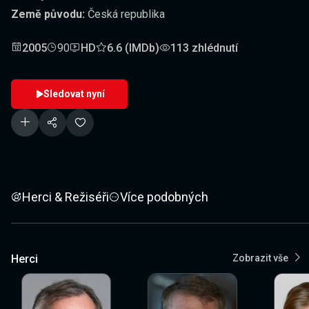
Země původu:
Česká republika
2005
90
HD
6.6 (IMDb)
113 zhlédnutí
Sledovat nyní
Herci & Režiséři
Více podobných
Herci
Zobrazit vše