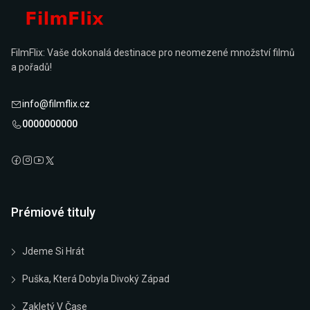
FilmFlix: Vaše dokonalá destinace pro neomezené množství filmů
a pořadů!
info@filmflix.cz
0000000000
Prémiové tituly
Jdeme Si Hrát
Puška, Která Dobyla Divoký Západ
Zakletý V Čase