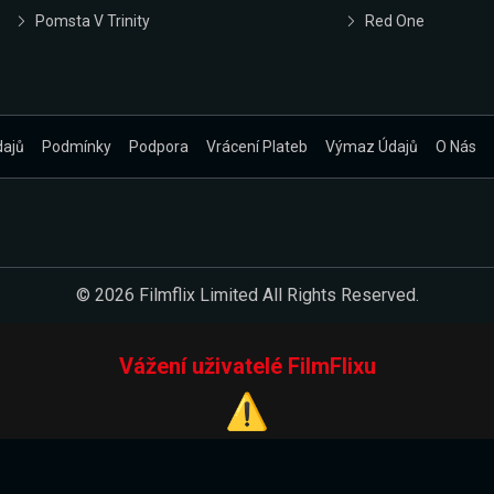
Pomsta V Trinity
Red One
dajů
Podmínky
Podpora
Vrácení Plateb
Výmaz Údajů
O Nás
© 2026 Filmflix Limited All Rights Reserved.
Vážení uživatelé FilmFlixu
⚠️
Pracujeme na novém E-Shopu.
 verzi našeho E-Shopu. Do jeho spuštění vás prosíme, abyste s 