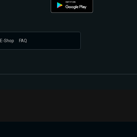
E-Shop
FAQ
nákupem produktů vyčkali.