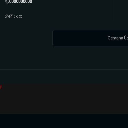
0000000000
Ochrana Ú
i
Připravujeme zcela novou