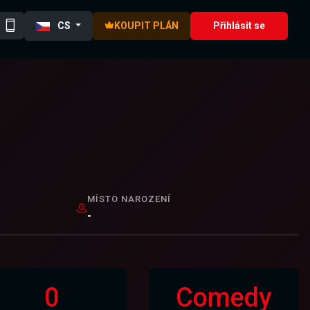
CS
KOUPIT PLÁN
Přihlásit se
MÍSTO NAROZENÍ
-
0
Comedy