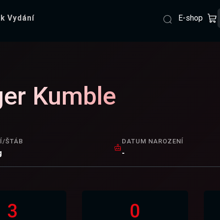
E-shop
k Vydání
er Kumble
Í/ŠTÁB
DATUM NAROZENÍ
g
-
3
0