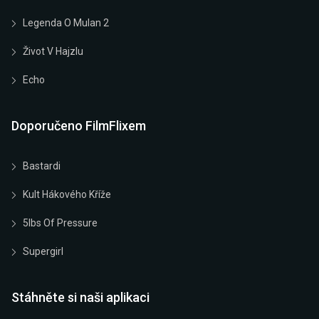
Legenda O Mulan 2
Život V Hajzlu
Echo
Doporučeno FilmFlixem
Bastardi
Kult Hákového Kříže
5lbs Of Pressure
Supergirl
Stáhněte si naši aplikaci