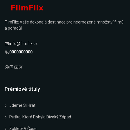
FilmFlix: Vaše dokonalá destinace pro neomezené množství filmů
a pořadů!
info@filmflix.cz
0000000000
Prémiové tituly
Jdeme Si Hrát
Puška, Která Dobyla Divoký Západ
Zakletý V Čase