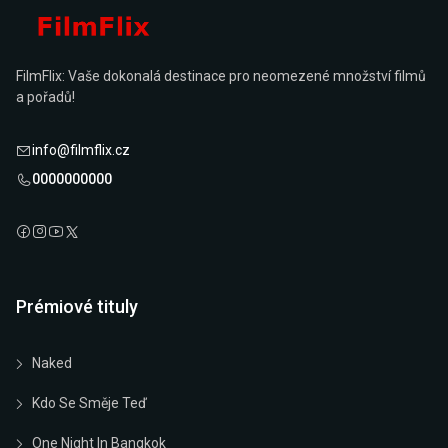
FilmFlix: Vaše dokonalá destinace pro neomezené množství filmů
a pořadů!
info@filmflix.cz
0000000000
Prémiové tituly
Naked
Kdo Se Směje Teď
One Night In Bangkok