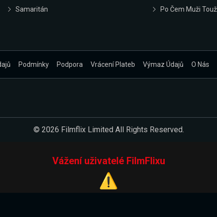
Samaritán
Po Čem Muži Touž
dajů
Podmínky
Podpora
Vrácení Plateb
Výmaz Údajů
O Nás
© 2026 Filmflix Limited All Rights Reserved.
Vážení uživatelé FilmFlixu
⚠️
Pracujeme na novém E-Shopu.
 verzi našeho E-Shopu. Do jeho spuštění vás prosíme, abyste s 