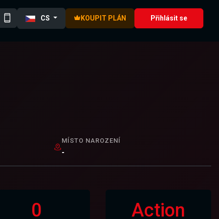
CS
KOUPIT PLÁN
Přihlásit se
MÍSTO NAROZENÍ
-
0
Action