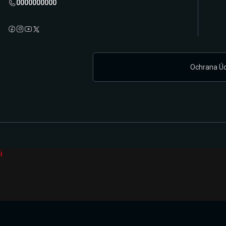
0000000000
Ochrana Ú
i
Připravujeme zcela novou