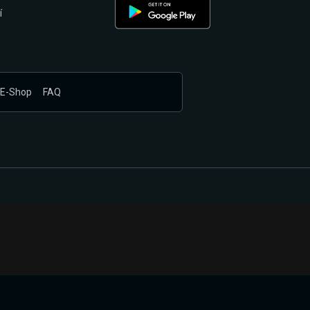
í
E-Shop
FAQ
nákupem produktů vyčkali.