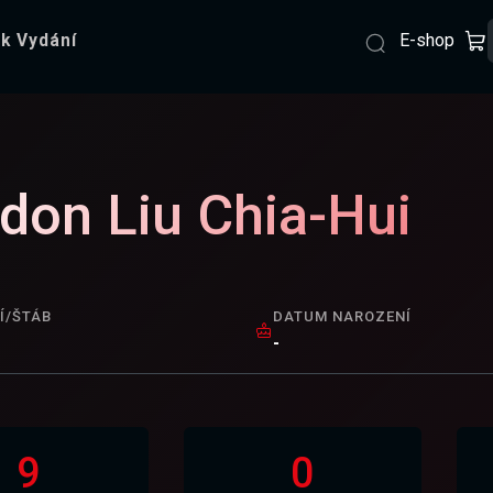
E-shop
k Vydání
don Liu Chia-Hui
Í/ŠTÁB
DATUM NAROZENÍ
-
9
0