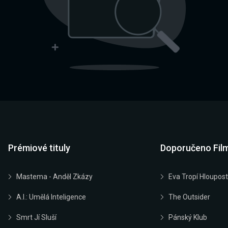
Prémiové tituly
Doporučeno Fil
Mastema - Anděl Zkázy
Eva Tropí Hloupost
A.I.: Umělá Inteligence
The Outsider
Smrt Jí Sluší
Pánský Klub