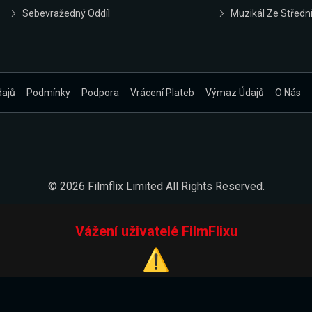
Sebevražedný Oddíl
Muzikál Ze Střední
dajů
Podmínky
Podpora
Vrácení Plateb
Výmaz Údajů
O Nás
© 2026 Filmflix Limited All Rights Reserved.
Vážení uživatelé FilmFlixu
⚠️
Pracujeme na novém E-Shopu.
 verzi našeho E-Shopu. Do jeho spuštění vás prosíme, abyste s 