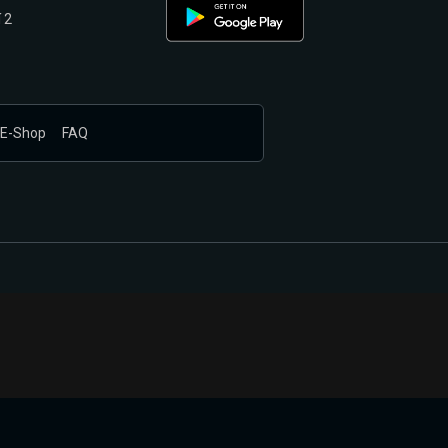
 2
E-Shop
FAQ
nákupem produktů vyčkali.