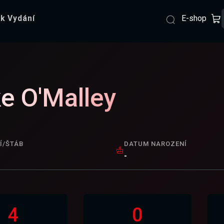
E-shop
k Vydání
e O'Malley
Í/ŠTÁB
DATUM NAROZENÍ
-
4
0