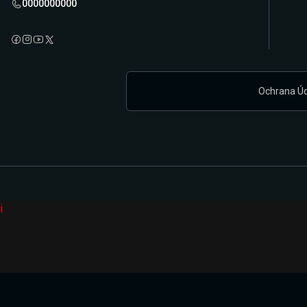
0000000000
Ochrana Ú
i
Připravujeme zcela novou