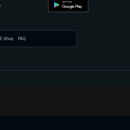
e
E-Shop
FAQ
nákupem produktů vyčkali.