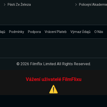
Pěsti Ze Železa
Policejní Akademi
dajů
Podmínky
Podpora
Vrácení Plateb
Výmaz Údajů
O Nás
© 2026 Filmflix Limited All Rights Reserved.
Vážení uživatelé FilmFlixu
⚠️
Pracujeme na novém E-Shopu.
 verzi našeho E-Shopu. Do jeho spuštění vás prosíme, abyste s 