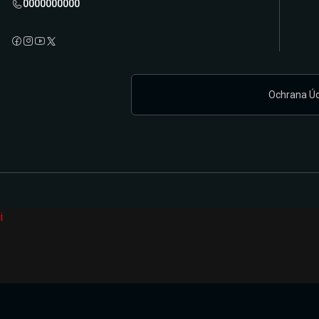
0000000000
Ochrana Ú
i
Připravujeme zcela novou