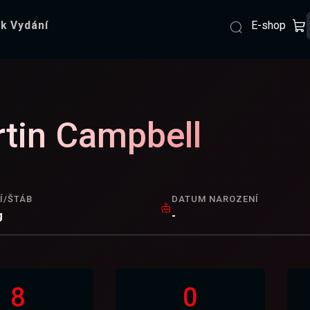
E-shop
k Vydání
tin Campbell
Í/ŠTÁB
DATUM NAROZENÍ
g
-
8
0