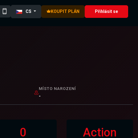
CS
KOUPIT PLÁN
Přihlásit se
MÍSTO NAROZENÍ
-
0
Action