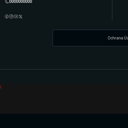
0000000000
Ochrana Ú
i
Připravujeme zcela novou