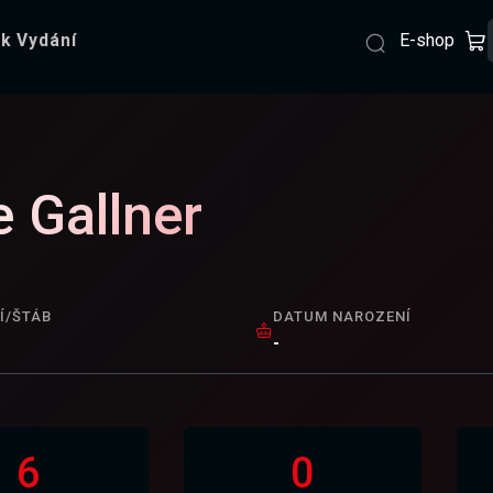
E-shop
k Vydání
e Gallner
Í/ŠTÁB
DATUM NAROZENÍ
-
6
0