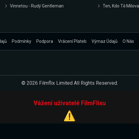
Vinnetou - Rudý Gentleman
Ten, Kdo Tě Milova
dajů
Podmínky
Podpora
Vrácení Plateb
Výmaz Údajů
O Nás
© 2026 Filmflix Limited All Rights Reserved.
Vážení uživatelé FilmFlixu
⚠️
Pracujeme na novém E-Shopu.
 verzi našeho E-Shopu. Do jeho spuštění vás prosíme, abyste s 