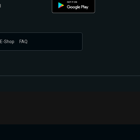
l
E-Shop
FAQ
nákupem produktů vyčkali.