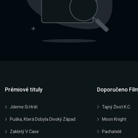
Prémiové tituly
Doporučeno Fil
Jdeme Si Hrát
Tajný Život K.C.
Puška, Která Dobyla Divoký Západ
Moon Knight
Zakletý V Čase
Pachatelé