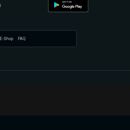
í
E-Shop
FAQ
nákupem produktů vyčkali.