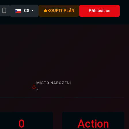
CS
KOUPIT PLÁN
Přihlásit se
MÍSTO NAROZENÍ
-
0
Action