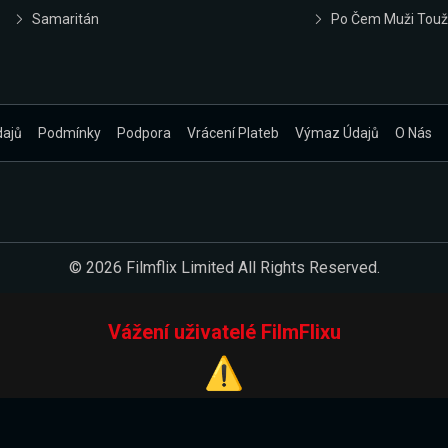
Samaritán
Po Čem Muži Touž
dajů
Podmínky
Podpora
Vrácení Plateb
Výmaz Údajů
O Nás
© 2026 Filmflix Limited All Rights Reserved.
Vážení uživatelé FilmFlixu
⚠️
Pracujeme na novém E-Shopu.
 verzi našeho E-Shopu. Do jeho spuštění vás prosíme, abyste s 