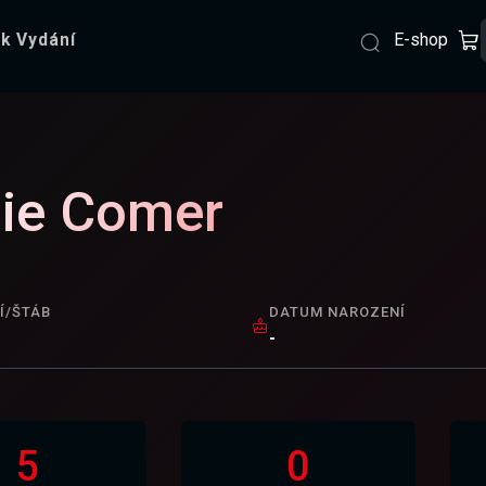
E-shop
k Vydání
ie Comer
Í/ŠTÁB
DATUM NAROZENÍ
-
5
0