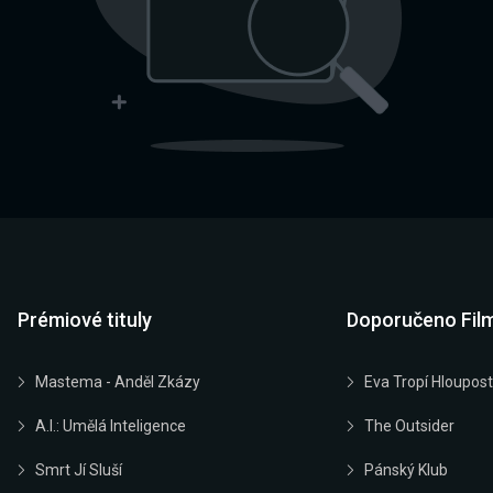
Prémiové tituly
Doporučeno Fil
Mastema - Anděl Zkázy
Eva Tropí Hloupost
A.I.: Umělá Inteligence
The Outsider
Smrt Jí Sluší
Pánský Klub