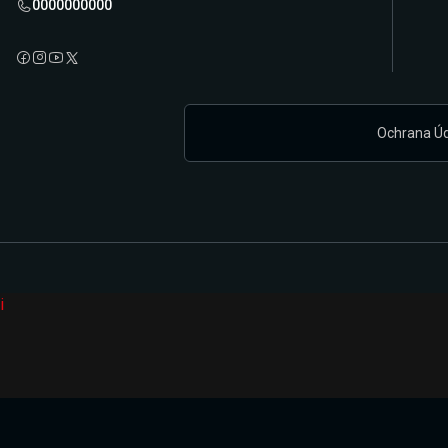
0000000000
Ochrana Ú
i
Připravujeme zcela novou