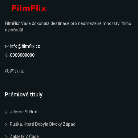
FilmFlix: Vaše dokonalá destinace pro neomezené množství filmů
a pořadů!
info@filmflix.cz
0000000000
Prémiové tituly
Jdeme Si Hrát
Puška, Která Dobyla Divoký Západ
Zakletý V Čase