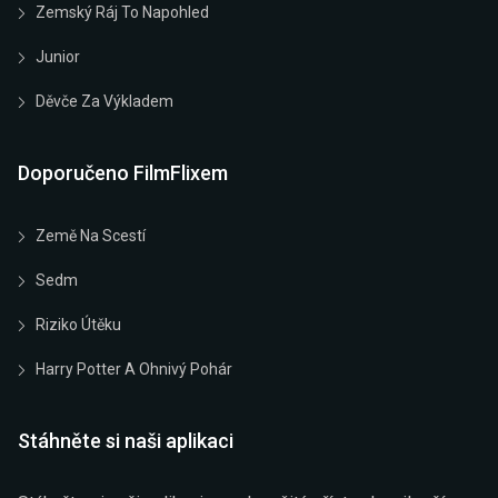
Zemský Ráj To Napohled
Junior
Děvče Za Výkladem
Doporučeno FilmFlixem
Země Na Scestí
Sedm
Riziko Útěku
Harry Potter A Ohnivý Pohár
Stáhněte si naši aplikaci