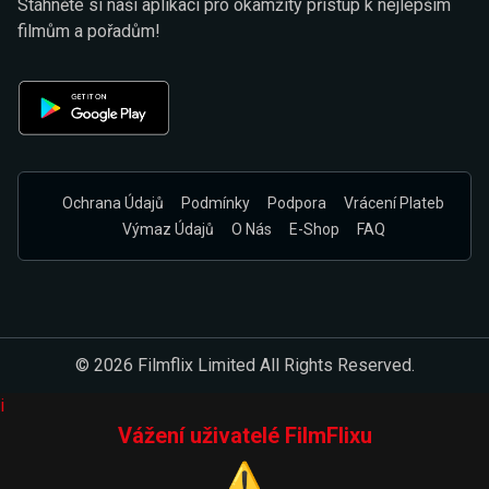
Stáhněte si naši aplikaci pro okamžitý přístup k nejlepším
filmům a pořadům!
Ochrana Údajů
Podmínky
Podpora
Vrácení Plateb
Výmaz Údajů
O Nás
E-Shop
FAQ
© 2026 Filmflix Limited All Rights Reserved.
i
Vážení uživatelé FilmFlixu
⚠️