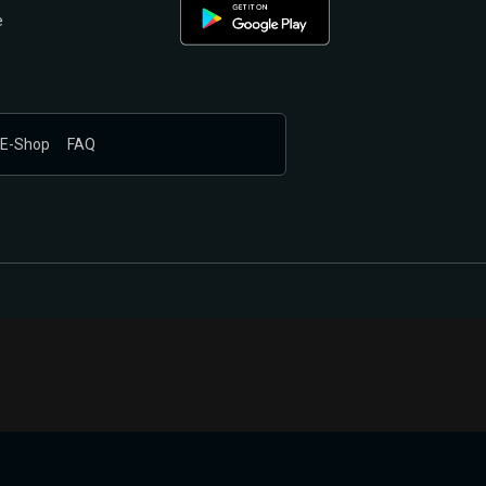
e
E-Shop
FAQ
nákupem produktů vyčkali.