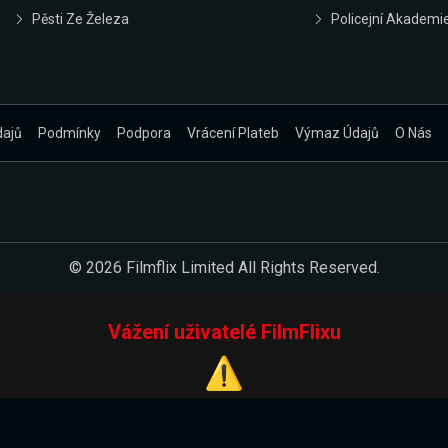
Pěsti Ze Železa
Policejní Akademi
dajů
Podmínky
Podpora
Vrácení Plateb
Výmaz Údajů
O Nás
© 2026 Filmflix Limited All Rights Reserved.
Vážení uživatelé FilmFlixu
⚠️
Pracujeme na novém E-Shopu.
 verzi našeho E-Shopu. Do jeho spuštění vás prosíme, abyste s 