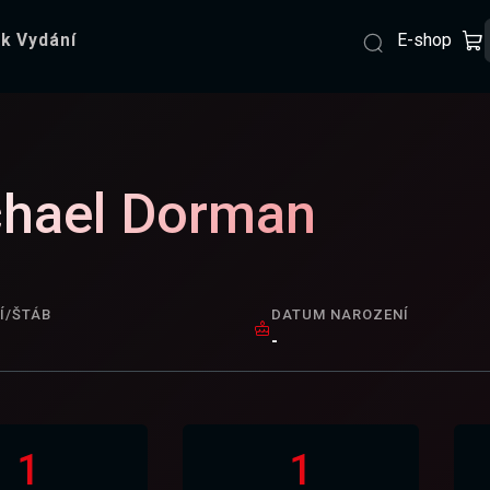
E-shop
k Vydání
hael Dorman
Í/ŠTÁB
DATUM NAROZENÍ
-
1
1