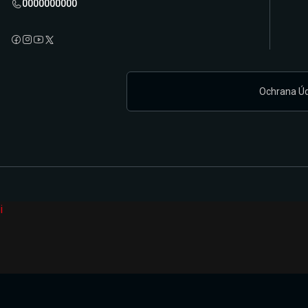
0000000000
Ochrana Ú
i
Připravujeme zcela novou