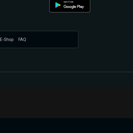
E-Shop
FAQ
nákupem produktů vyčkali.