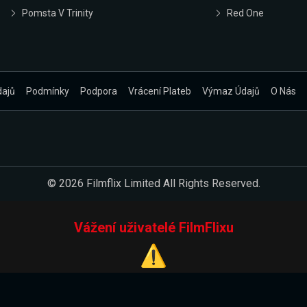
Pomsta V Trinity
Red One
dajů
Podmínky
Podpora
Vrácení Plateb
Výmaz Údajů
O Nás
© 2026 Filmflix Limited All Rights Reserved.
Vážení uživatelé FilmFlixu
⚠️
Pracujeme na novém E-Shopu.
 verzi našeho E-Shopu. Do jeho spuštění vás prosíme, abyste s 