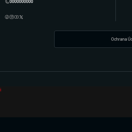
0000000000
Ochrana Ú
i
Připravujeme zcela novou