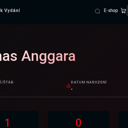
E-shop
k Vydání
as Anggara
Í/ŠTÁB
DATUM NAROZENÍ
-
1
0