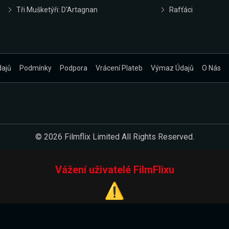
Tři Mušketýři: D'Artagnan
Rafťáci
dajů
Podmínky
Podpora
Vrácení Plateb
Výmaz Údajů
O Nás
© 2026 Filmflix Limited All Rights Reserved.
Vážení uživatelé FilmFlixu
⚠️
Pracujeme na novém E-Shopu.
 verzi našeho E-Shopu. Do jeho spuštění vás prosíme, abyste s 