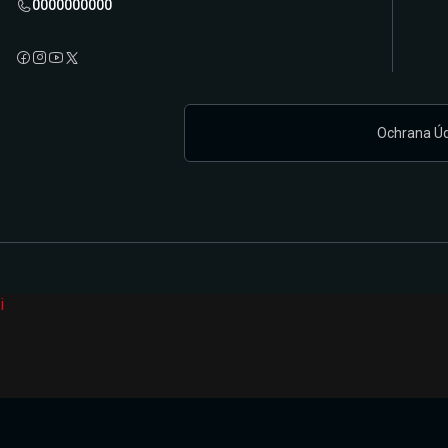
0000000000
Ochrana Ú
i
Připravujeme zcela novou