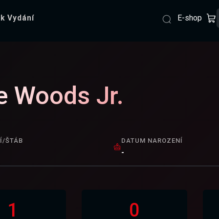
E-shop
k Vydání
ie Woods Jr.
Í/ŠTÁB
DATUM NAROZENÍ
-
1
0