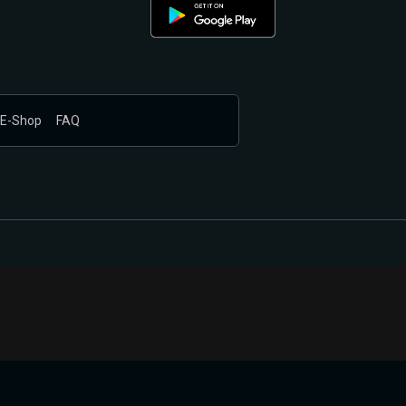
E-Shop
FAQ
nákupem produktů vyčkali.