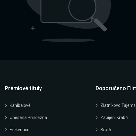
Prémiové tituly
Doporučeno Fil
Kanibalové
Zlatníkovo Tajems
Unesená Princezna
Zabíjení Krabů
Frekvence
Bratři