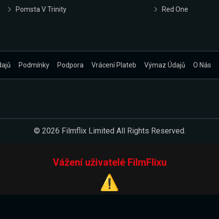
Pomsta V Trinity
Red One
dajů
Podmínky
Podpora
Vrácení Plateb
Výmaz Údajů
O Nás
© 2026 Filmflix Limited All Rights Reserved.
Vážení uživatelé FilmFlixu
⚠️
Pracujeme na novém E-Shopu.
 verzi našeho E-Shopu. Do jeho spuštění vás prosíme, abyste s 