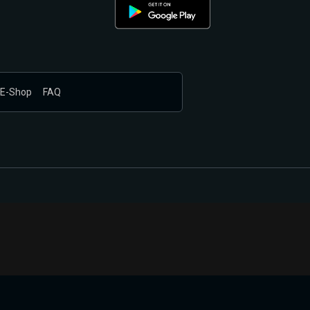
E-Shop
FAQ
nákupem produktů vyčkali.