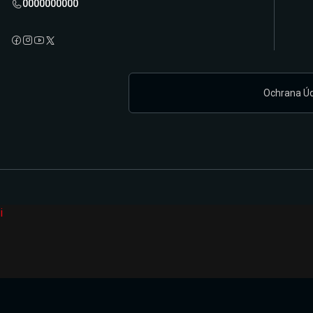
0000000000
Ochrana Ú
i
Připravujeme zcela novou