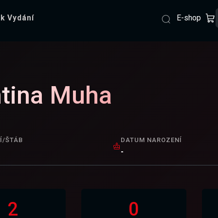
E-shop
k Vydání
tina Muha
Í/ŠTÁB
DATUM NAROZENÍ
-
2
0