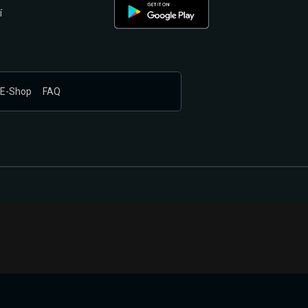
í
E-Shop
FAQ
nákupem produktů vyčkali.