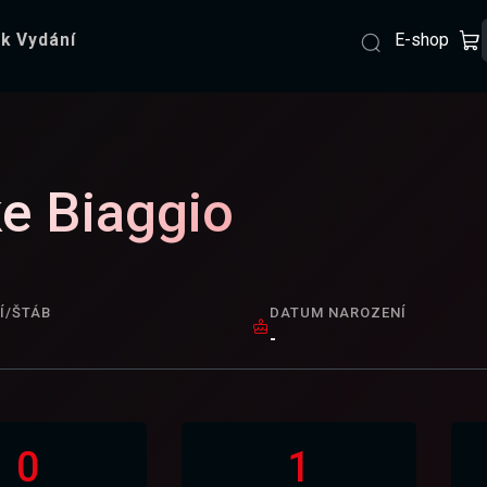
E-shop
k Vydání
e Biaggio
Í/ŠTÁB
DATUM NAROZENÍ
-
0
1