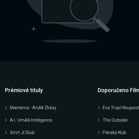
Prémiové tituly
Doporučeno Fil
Mastema - Anděl Zkázy
Eva Tropí Hloupost
A.I.: Umělá Inteligence
The Outsider
Smrt Jí Sluší
Pánský Klub