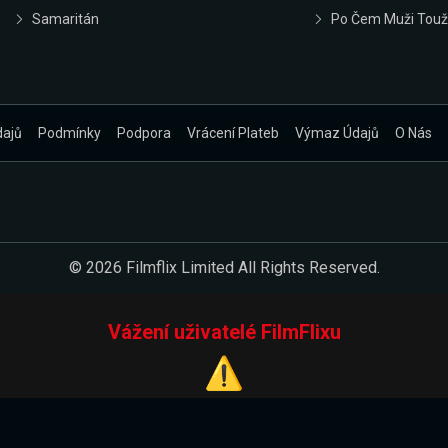
Samaritán
Po Čem Muži Touž
dajů
Podmínky
Podpora
Vrácení Plateb
Výmaz Údajů
O Nás
© 2026 Filmflix Limited All Rights Reserved.
Vážení uživatelé FilmFlixu
⚠️
Pracujeme na novém E-Shopu.
 verzi našeho E-Shopu. Do jeho spuštění vás prosíme, abyste s 