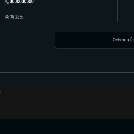
0000000000
Ochrana Ú
i
Připravujeme zcela novou