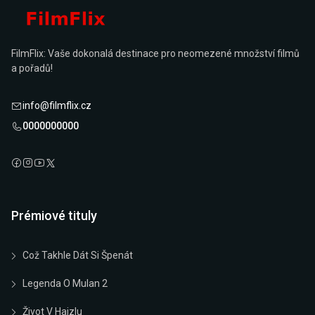
FilmFlix: Vaše dokonalá destinace pro neomezené množství filmů
a pořadů!
info@filmflix.cz
0000000000
Prémiové tituly
Což Takhle Dát Si Špenát
Legenda O Mulan 2
Život V Hajzlu