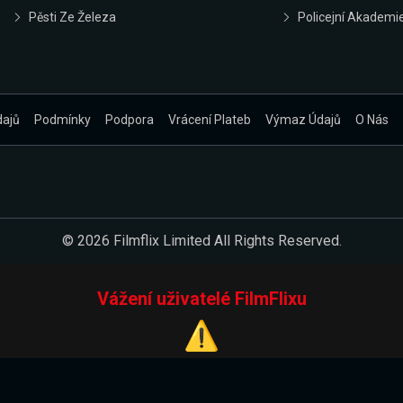
Pěsti Ze Železa
Policejní Akademi
dajů
Podmínky
Podpora
Vrácení Plateb
Výmaz Údajů
O Nás
© 2026 Filmflix Limited All Rights Reserved.
Vážení uživatelé FilmFlixu
⚠️
Pracujeme na novém E-Shopu.
 verzi našeho E-Shopu. Do jeho spuštění vás prosíme, abyste s 