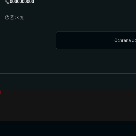
0000000000
Ochrana Ú
i
Připravujeme zcela novou