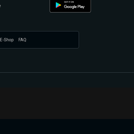
e
E-Shop
FAQ
nákupem produktů vyčkali.