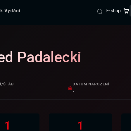
E-shop
k Vydání
ed Padalecki
Í/ŠTÁB
DATUM NAROZENÍ
-
1
1