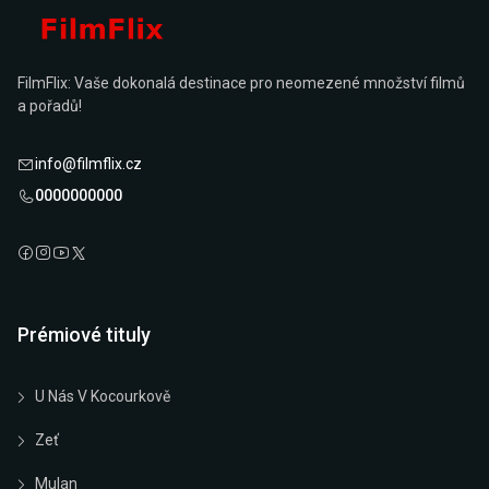
FilmFlix: Vaše dokonalá destinace pro neomezené množství filmů
a pořadů!
info@filmflix.cz
0000000000
Prémiové tituly
U Nás V Kocourkově
Zeť
Mulan