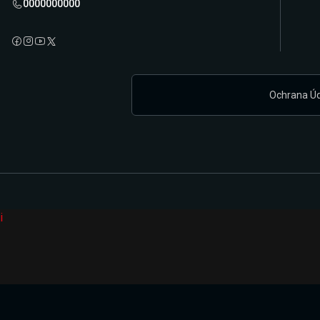
0000000000
Ochrana Ú
i
Připravujeme zcela novou