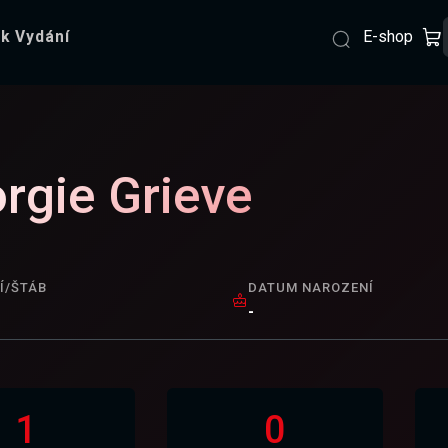
E-shop
k Vydání
rgie Grieve
Í/ŠTÁB
DATUM NAROZENÍ
-
1
0