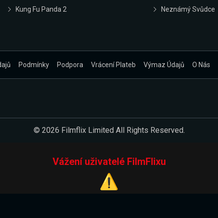
Kung Fu Panda 2
Neznámý Svůdce
dajů
Podmínky
Podpora
Vrácení Plateb
Výmaz Údajů
O Nás
© 2026 Filmflix Limited All Rights Reserved.
Vážení uživatelé FilmFlixu
⚠️
Pracujeme na novém E-Shopu.
 verzi našeho E-Shopu. Do jeho spuštění vás prosíme, abyste s 