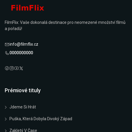
FilmFlix: Vaše dokonalá destinace pro neomezené množství filmů
a pořadů!
info@filmflix.cz
0000000000
Prémiové tituly
Jdeme Si Hrát
Puška, Která Dobyla Divoký Západ
Zakletý V Čase