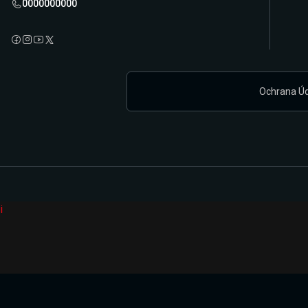
0000000000
Ochrana Ú
i
Připravujeme zcela novou