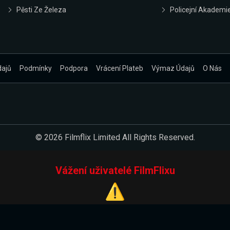
Pěsti Ze Železa
Policejní Akademi
dajů
Podmínky
Podpora
Vrácení Plateb
Výmaz Údajů
O Nás
© 2026 Filmflix Limited All Rights Reserved.
Vážení uživatelé FilmFlixu
⚠️
Pracujeme na novém E-Shopu.
 verzi našeho E-Shopu. Do jeho spuštění vás prosíme, abyste s 