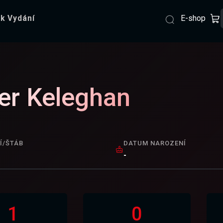
E-shop
k Vydání
er Keleghan
Í/ŠTÁB
DATUM NAROZENÍ
-
1
0