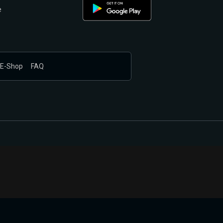
e
E-Shop
FAQ
nákupem produktů vyčkali.