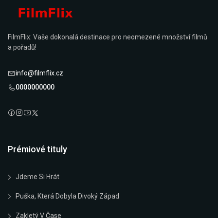
FilmFlix: Vaše dokonalá destinace pro neomezené množství filmů
a pořadů!
info@filmflix.cz
0000000000
Prémiové tituly
Jdeme Si Hrát
Puška, Která Dobyla Divoký Západ
Zakletý V Čase