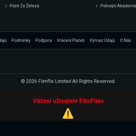
Pěsti Ze Železa
Policejní Akademi
dajů
Podmínky
Podpora
Vrácení Plateb
Výmaz Údajů
O Nás
© 2026 Filmflix Limited All Rights Reserved.
Vážení uživatelé FilmFlixu
⚠️
Pracujeme na novém E-Shopu.
 verzi našeho E-Shopu. Do jeho spuštění vás prosíme, abyste s 