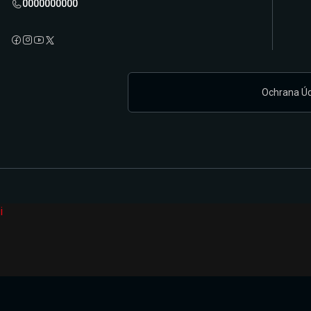
0000000000
Ochrana Ú
i
Připravujeme zcela novou