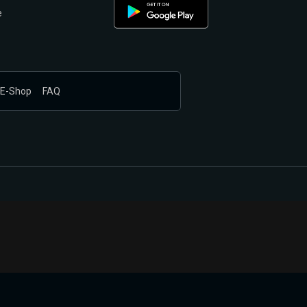
e
E-Shop
FAQ
nákupem produktů vyčkali.