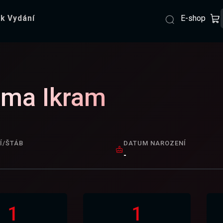
E-shop
k Vydání
ima Ikram
Í/ŠTÁB
DATUM NAROZENÍ
-
1
1