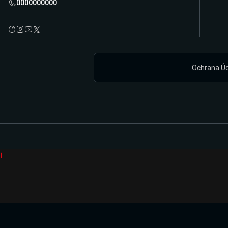
0000000000
Ochrana Ú
i
Připravujeme zcela novou