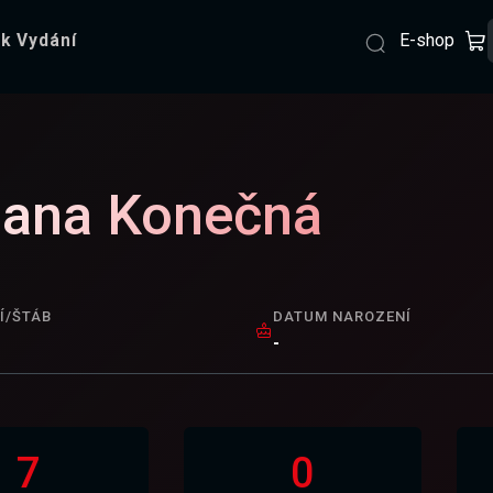
E-shop
k Vydání
ana Konečná
Í/ŠTÁB
DATUM NAROZENÍ
-
7
0