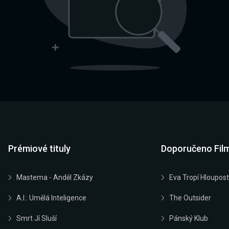
Prémiové tituly
Doporučeno Fil
Mastema - Anděl Zkázy
Eva Tropí Hloupost
A.I.: Umělá Inteligence
The Outsider
Smrt Jí Sluší
Pánský Klub