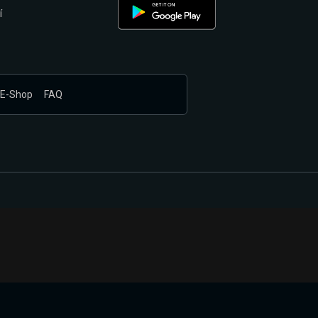
í
E-Shop
FAQ
nákupem produktů vyčkali.