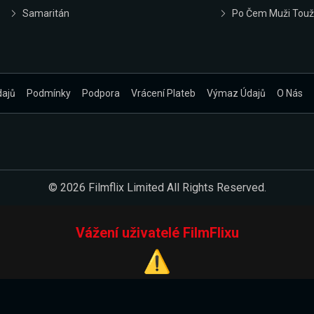
Samaritán
Po Čem Muži Touž
dajů
Podmínky
Podpora
Vrácení Plateb
Výmaz Údajů
O Nás
© 2026 Filmflix Limited All Rights Reserved.
Vážení uživatelé FilmFlixu
⚠️
Pracujeme na novém E-Shopu.
 verzi našeho E-Shopu. Do jeho spuštění vás prosíme, abyste s 