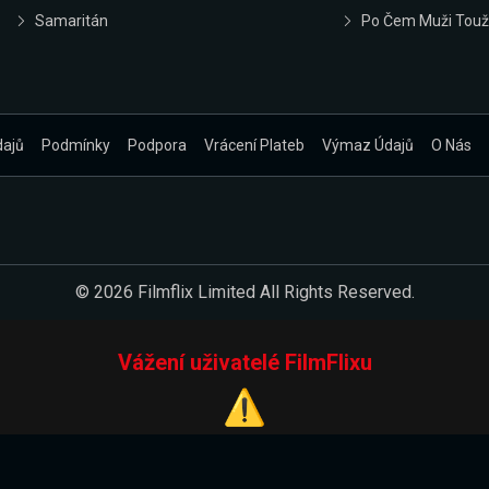
Samaritán
Po Čem Muži Touž
dajů
Podmínky
Podpora
Vrácení Plateb
Výmaz Údajů
O Nás
© 2026 Filmflix Limited All Rights Reserved.
Vážení uživatelé FilmFlixu
⚠️
Pracujeme na novém E-Shopu.
 verzi našeho E-Shopu. Do jeho spuštění vás prosíme, abyste s 