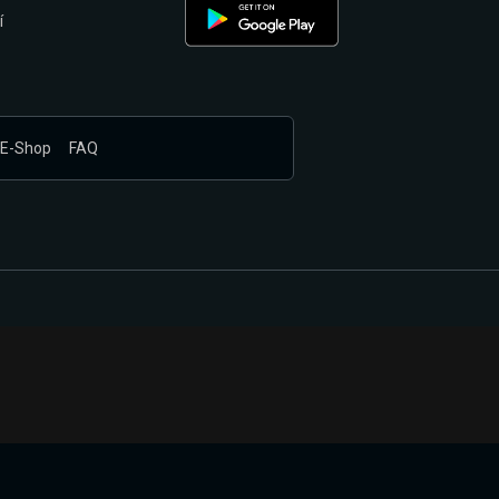
í
E-Shop
FAQ
nákupem produktů vyčkali.