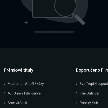
Prémiové tituly
Doporučeno Fil
Mastema - Anděl Zkázy
Eva Tropí Hloupost
A.I.: Umělá Inteligence
The Outsider
Smrt Jí Sluší
Pánský Klub