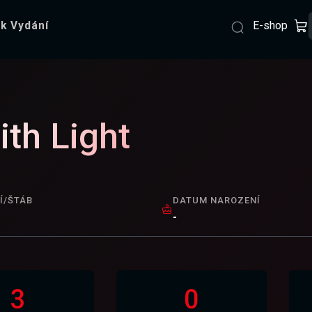
E-shop
k Vydání
ith Light
Í/ŠTÁB
DATUM NAROZENÍ
-
3
0