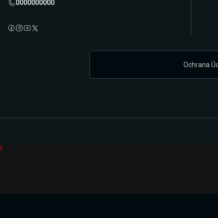
0000000000
Ochrana Ú
i
Připravujeme zcela novou