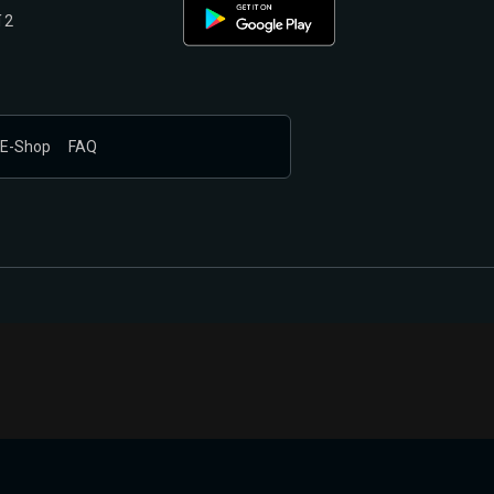
 2
E-Shop
FAQ
nákupem produktů vyčkali.