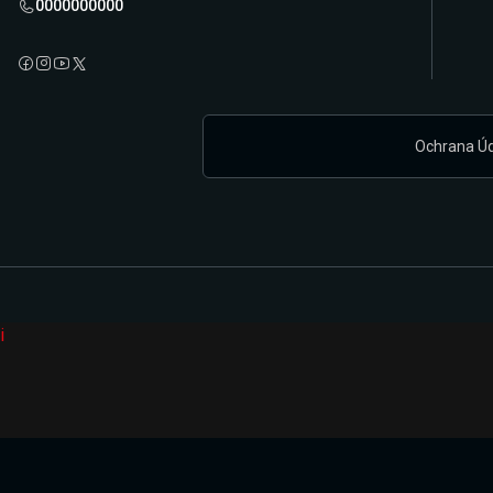
0000000000
Ochrana Ú
i
Připravujeme zcela novou