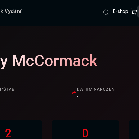
E-shop
k Vydání
ly McCormack
Í/ŠTÁB
DATUM NAROZENÍ
-
2
0