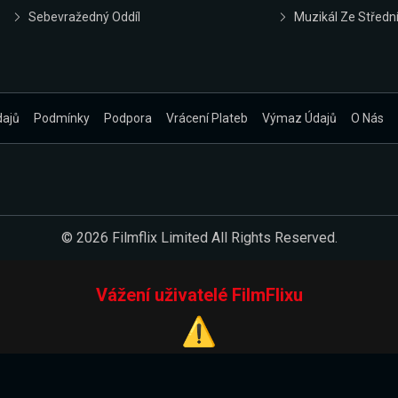
Sebevražedný Oddíl
Muzikál Ze Střední
dajů
Podmínky
Podpora
Vrácení Plateb
Výmaz Údajů
O Nás
© 2026 Filmflix Limited All Rights Reserved.
Vážení uživatelé FilmFlixu
⚠️
Pracujeme na novém E-Shopu.
 verzi našeho E-Shopu. Do jeho spuštění vás prosíme, abyste s 