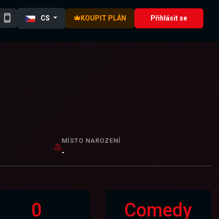
CS
KOUPIT PLÁN
Přihlásit se
MÍSTO NAROZENÍ
-
0
Comedy