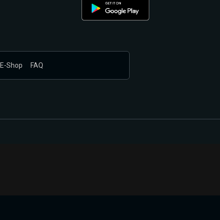
E-Shop
FAQ
nákupem produktů vyčkali.