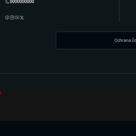
0000000000
Ochrana Ú
i
Připravujeme zcela novou