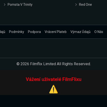
Pomsta V Trinity
Red One
dajů
Podmínky
Podpora
Vrácení Plateb
Výmaz Údajů
O Nás
© 2026 Filmflix Limited All Rights Reserved.
Vážení uživatelé FilmFlixu
⚠️
Pracujeme na novém E-Shopu.
 verzi našeho E-Shopu. Do jeho spuštění vás prosíme, abyste s 