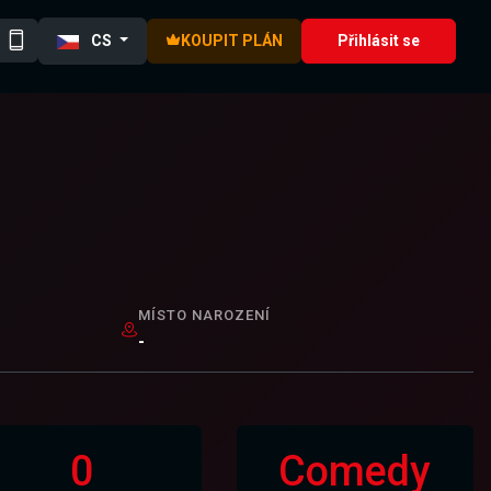
CS
KOUPIT PLÁN
Přihlásit se
MÍSTO NAROZENÍ
-
0
Comedy