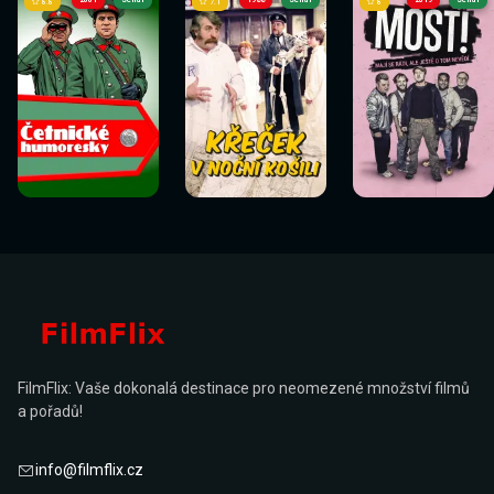
2001
Seriál
1988
Seriál
2019
Seriál
8.8
7.1
8
FilmFlix: Vaše dokonalá destinace pro neomezené množství filmů
a pořadů!
info@filmflix.cz