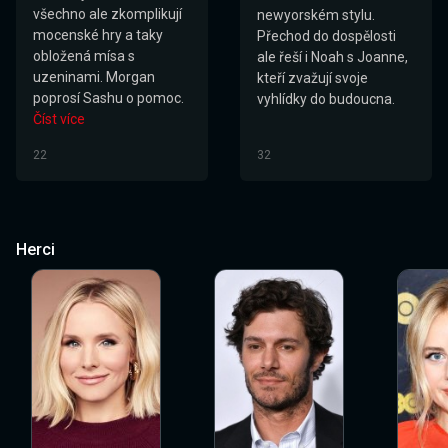
všechno ale zkomplikují
newyorském stylu.
mocenské hry a taky
Přechod do dospělosti
obložená mísa s
ale řeší i Noah s Joanne,
uzeninami. Morgan
kteří zvažují svoje
poprosí Sashu o pomoc.
vyhlídky do budoucna.
Číst více
22
32
Herci