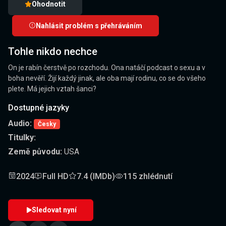
Ohodnotit
Nahlásit problém s přehráváním
Tohle nikdo nechce
On je rabín čerstvě po rozchodu. Ona natáčí podcast o sexu a v
boha nevěří. Žijí každý jinak, ale oba mají rodinu, co se do všeho
plete. Má jejich vztah šanci?
Dostupné jazyky
Audio:
Česky
Titulky:
Země původu:
USA
2024
Full HD
7.4 (IMDb)
115 zhlédnutí
Sledovat nyní