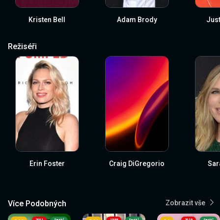
Kristen Bell
Adam Brody
Just
Režiséři
Erin Foster
Craig DiGregorio
Sar
Více Podobných
Zobrazit vše