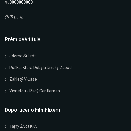
0000000000
Prémiové tituly
Jdeme Si Hrát
Puška, Která Dobyla Divoký Západ
Zakletý V Čase
Vinnetou - Rudý Gentleman
Doporučeno FilmFlixem
Tajný Život K.C.