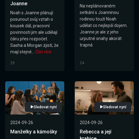
Joanne
Na neplánovaném
setkání s Joanninou
Noah s Joanne plánují
rodinou touží Noah
posunout svůj vztah o
udělat co nejlepší dojem.
kousek dál, pracovní
Joanne je ale z jeho
povinnosti jim ale udělají
urputné snahy akorát
čáru přes rozpočet.
trapně.
Sasha a Morgan zjistí, že
mají stejné...
Číst více
29
24
Sledovat nyní
Sledovat nyní
2024-09-26
2024-09-26
Manželky a kámošky
Rebecca a její
krabice