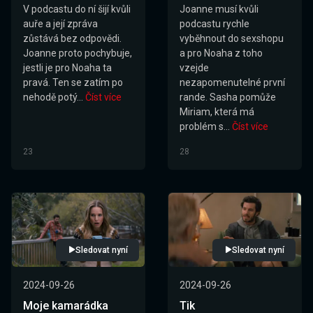
V podcastu do ní šijí kvůli
Joanne musí kvůli
auře a její zpráva
podcastu rychle
zůstává bez odpovědi.
vyběhnout do sexshopu
Joanne proto pochybuje,
a pro Noaha z toho
jestli je pro Noaha ta
vzejde
pravá. Ten se zatím po
nezapomenutelné první
nehodě potý...
Číst více
rande. Sasha pomůže
Miriam, která má
problém s...
Číst více
23
28
Sledovat nyní
Sledovat nyní
2024-09-26
2024-09-26
Moje kamarádka
Tik