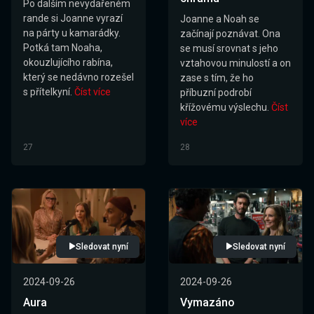
Po dalším nevydařeném
rande si Joanne vyrazí
Joanne a Noah se
na párty u kamarádky.
začínají poznávat. Ona
Potká tam Noaha,
se musí srovnat s jeho
okouzlujícího rabína,
vztahovou minulostí a on
který se nedávno rozešel
zase s tím, že ho
s přítelkyní.
Číst více
příbuzní podrobí
křížovému výslechu.
Číst
více
27
28
Sledovat nyní
Sledovat nyní
2024-09-26
2024-09-26
Aura
Vymazáno