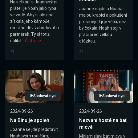
Na setkání s Joanninými
přáteli je Noah jako ryba
Joanne najde u Noaha
ve vodě. Aby si ale ona
malou krabici a pokušení
získala jeho kámoše,
prošmejdit ji je větší, než
musí nejdřív zabodovat u
by čekala. Noah stojí v
partnerek. Ty si totiž
práci před velkou
oblíbil...
Číst více
otázkou.
27
29
Sledovat nyní
Sledovat nyní
2024-09-26
2024-09-26
Na Binu je spoleh
Nezvaní hosté na bat
micvě
Joanne se jde představit
Noahovým rodičům,
Miriam slaví bat micvu v