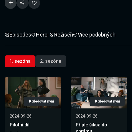
Episodes
Herci & Režiséři
Více podobných
1. sezóna
2. sezóna
Sledovat nyní
Sledovat nyní
2024-09-26
2024-09-26
Pilotní díl
Přijde šiksa do
chrámu