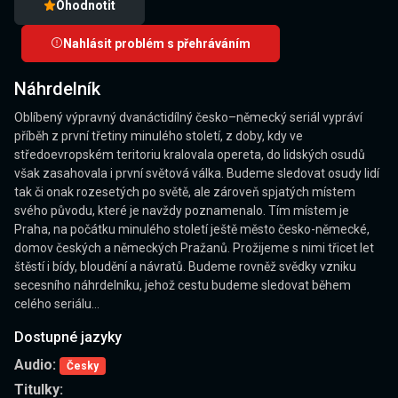
Ohodnotit
Nahlásit problém s přehráváním
Náhrdelník
Oblíbený výpravný dvanáctidílný česko–německý seriál vypráví
příběh z první třetiny minulého století, z doby, kdy ve
středoevropském teritoriu kralovala opereta, do lidských osudů
však zasahovala i první světová válka. Budeme sledovat osudy lidí
tak či onak rozesetých po světě, ale zároveň spjatých místem
svého původu, které je navždy poznamenalo. Tím místem je
Praha, na počátku minulého století ještě město česko-německé,
domov českých a německých Pražanů. Prožijeme s nimi třicet let
štěstí i bídy, bloudění a návratů. Budeme rovněž svědky vzniku
secesního náhrdelníku, jehož cestu budeme sledovat během
celého seriálu...
Dostupné jazyky
Audio:
Česky
Titulky: