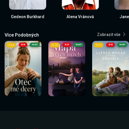
Gedeon Burkhard
Alena Vránová
Jane
Více Podobných
Zobrazit vše
2026
Seriál
2026
Seriál
2026
Seriál
8.3
7.8
6.1