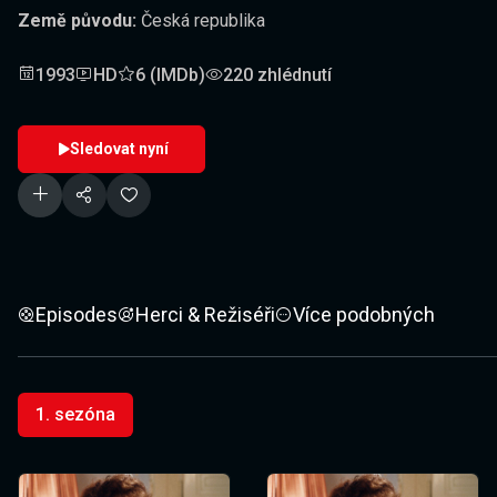
Země původu:
Česká republika
1993
HD
6 (IMDb)
220 zhlédnutí
Sledovat nyní
Episodes
Herci & Režiséři
Více podobných
1. sezóna