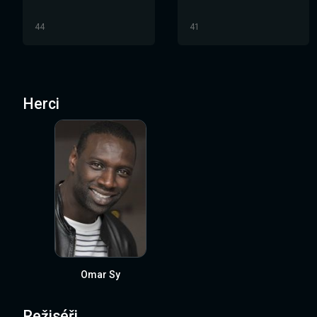
44
41
Herci
Omar Sy
Režiséři