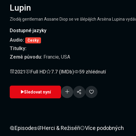
Lupin
Zloděj gentleman Assane Diop se ve šlépějích Arsèna Lupina vydává 
Dostupné jazyky
Audio:
Česky
Titulky:
Země původu:
Francie, USA
2021
Full HD
7.7 (IMDb)
59 zhlédnutí
Sledovat nyní
Episodes
Herci & Režiséři
Více podobných