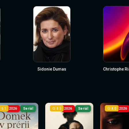
Sidonie Dumas
Christophe R
6.1
8.5
8.0
2026
Seriál
2026
Seriál
2026