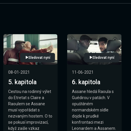
Sledovat nyní
Sledovat nyní
08-01-2021
11-06-2021
5. kapitola
6. kapitola
Cestou na rodinný výlet
Assane hledá Raoula s
do Etretat s Claire a
Guédirou v patách. V
Raoulem se Assane
opuštěném
musí vypořádat s
normandském sídle
nezvaným hostem. O to
dojde k prudké
se pokusí improvizací,
konfrontaci mezi
když zašle vzkaz
Leonardem a Assanem.