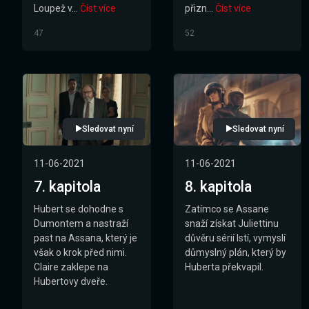
Loupež v...
Číst více
přizn...
Číst více
47
52
Sledovat nyní
Sledovat nyní
11-06-2021
11-06-2021
7. kapitola
8. kapitola
Hubert se dohodne s
Zatímco se Assane
Dumontem a nastraží
snaží získat Juliettinu
past na Assana, který je
důvěru sérií lstí, vymyslí
však o krok před nimi.
důmyslný plán, který by
Claire zaklepe na
Huberta překvapil.
Hubertovy dveře.