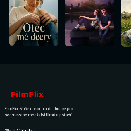
FilmFlix: Vaše dokonalá destinace pro
neomezené množství filmů a pořadů!
info@filmflix.cz