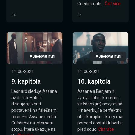
Guedira nalé...
Číst více
42
47
Sledovat nyní
Sledovat nyní
11-06-2021
11-06-2021
9. kapitola
10. kapitola
Leonard sleduje Assana
Assane a Benjamin
až domů. Hubert
vymyslí plán, kterému
diriguje spiknutí
se žádný jiný nevyrovná
postavené na falešném
– naverbují a perfektně
obvinění. Assane nechá
utají komplice, který má
Guédirovi na internetu
pomoct dostat Huberta
stopu, která ukazuje na
před soud.
Číst více