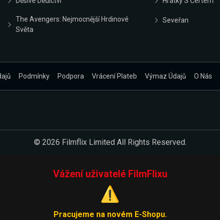
Děsivé Dědictví
Hrátky S Čertem
The Avengers: Nejmocnější Hrdinové
Seveřan
Světa
dajů
Podmínky
Podpora
Vrácení Plateb
Výmaz Údajů
O Nás
© 2026 Filmflix Limited All Rights Reserved.
Vážení uživatelé FilmFlixu
⚠️
Pracujeme na novém E-Shopu.