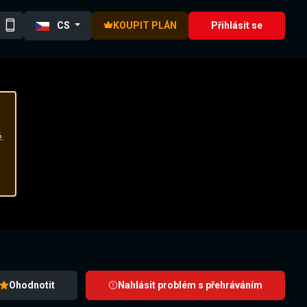
CS
KOUPIT PLÁN
Přihlásit se
.
Ohodnotit
Nahlásit problém s přehráváním