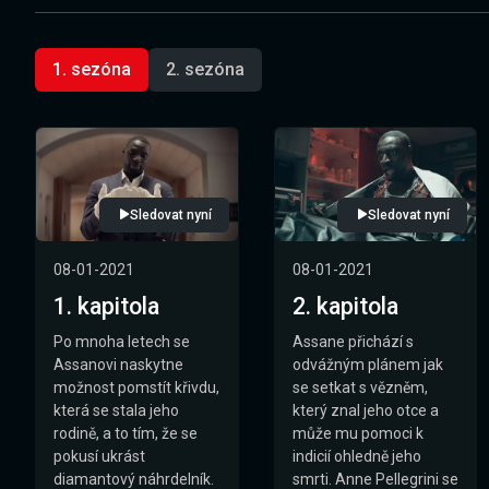
1. sezóna
2. sezóna
Sledovat nyní
Sledovat nyní
08-01-2021
08-01-2021
1. kapitola
2. kapitola
Po mnoha letech se
Assane přichází s
Assanovi naskytne
odvážným plánem jak
možnost pomstít křivdu,
se setkat s vězněm,
která se stala jeho
který znal jeho otce a
rodině, a to tím, že se
může mu pomoci k
pokusí ukrást
indicií ohledně jeho
diamantový náhrdelník.
smrti. Anne Pellegrini se