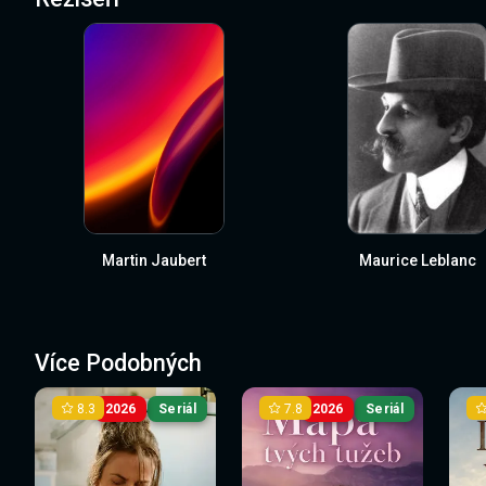
Martin Jaubert
Maurice Leblanc
Více Podobných
8.3
7.8
2026
Seriál
2026
Seriál