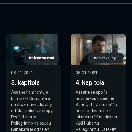
Sledovat nyní
Sledovat nyní
08-01-2021
08-01-2021
3. kapitola
4. kapitola
Assane konfrontuje
Assane se spojí s
komisaře Dumonta a
novinářkou Fabienne
nastraží návnadu, aby
Beriot, která mu může
odlákal policii ze stopy.
pomoci dostat se k
Podíl Huberta
inkriminujícímu důkazu
Pellegriniho na osudu
vůči Hubertu
Babakara je odhalen.
Pellegrinimu. Detektiv