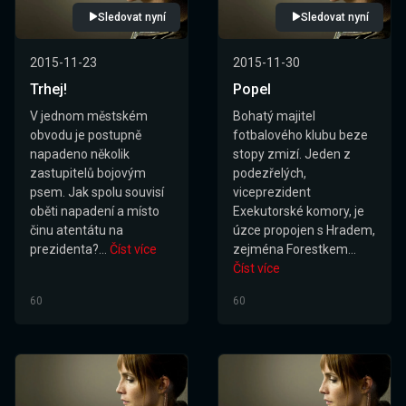
Sledovat nyní
Sledovat nyní
2015-11-23
2015-11-30
Trhej!
Popel
V jednom městském
Bohatý majitel
obvodu je postupně
fotbalového klubu beze
napadeno několik
stopy zmizí. Jeden z
zastupitelů bojovým
podezřelých,
psem. Jak spolu souvisí
viceprezident
oběti napadení a místo
Exekutorské komory, je
činu atentátu na
úzce propojen s Hradem,
prezidenta?...
Číst více
zejména Forestkem...
Číst více
60
60