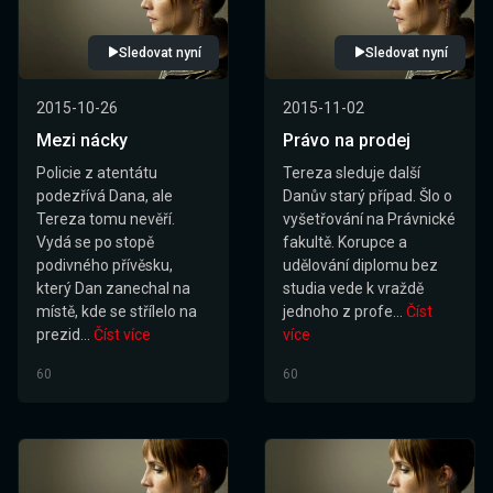
Sledovat nyní
Sledovat nyní
2015-10-26
2015-11-02
Mezi nácky
Právo na prodej
Policie z atentátu
Tereza sleduje další
podezřívá Dana, ale
Danův starý případ. Šlo o
Tereza tomu nevěří.
vyšetřování na Právnické
Vydá se po stopě
fakultě. Korupce a
podivného přívěsku,
udělování diplomu bez
který Dan zanechal na
studia vede k vraždě
místě, kde se střílelo na
jednoho z profe...
Číst
prezid...
Číst více
více
60
60