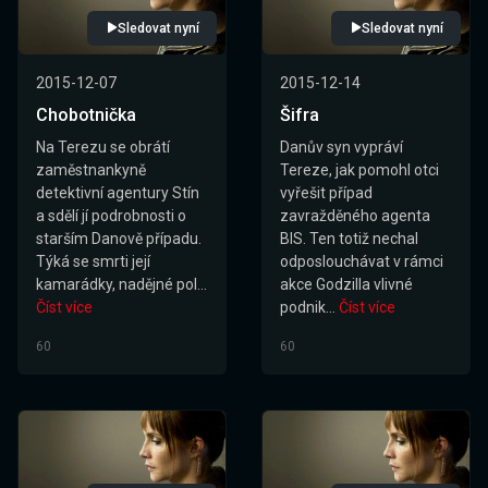
Sledovat nyní
Sledovat nyní
2015-12-07
2015-12-14
Chobotnička
Šifra
Na Terezu se obrátí
Danův syn vypráví
zaměstnankyně
Tereze, jak pomohl otci
detektivní agentury Stín
vyřešit případ
a sdělí jí podrobnosti o
zavražděného agenta
starším Danově případu.
BIS. Ten totiž nechal
Týká se smrti její
odposlouchávat v rámci
kamarádky, nadějné pol...
akce Godzilla vlivné
Číst více
podnik...
Číst více
60
60