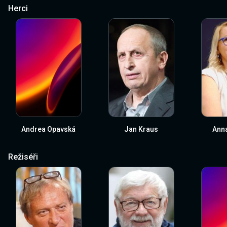
Herci
Andrea Opavská
Jan Kraus
Anna
Režiséři