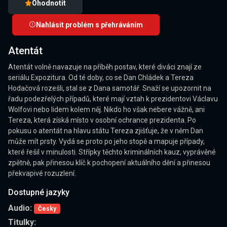
Ohodnotit
Nahlásit problém s přehráváním
Atentát
Atentát volně navazuje na příběh postav, které diváci znají ze
seriálu Expozitura. Od té doby, co se Dan Chládek a Tereza
Hodačová rozešli, stal se z Dana samotář. Snaží se upozornit na
řadu podezřelých případů, které mají vztah k prezidentovi Václavu
Wolfovi nebo lidem kolem něj. Nikdo ho však nebere vážně, ani
Tereza, která získá místo v osobní ochrance prezidenta. Po
pokusu o atentát na hlavu státu Tereza zjišťuje, že v něm Dan
může mít prsty. Vydá se proto po jeho stopě a mapuje případy,
které řešil v minulosti. Střípky těchto kriminálních kauz, vyprávěné
zpětně, pak přinesou klíč k pochopení aktuálního dění a přinesou
překvapivé rozuzlení.
Dostupné jazyky
Audio:
Česky
Titulky: