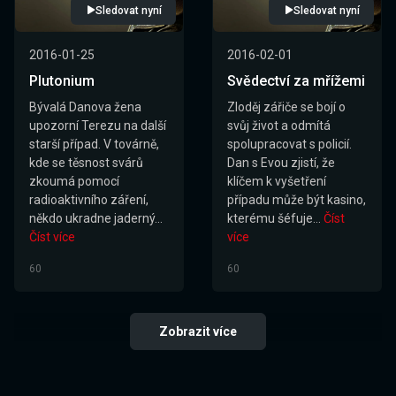
Sledovat nyní
Sledovat nyní
2016-01-25
2016-02-01
Plutonium
Svědectví za mřížemi
Bývalá Danova žena
Zloděj zářiče se bojí o
upozorní Terezu na další
svůj život a odmítá
starší případ. V továrně,
spolupracovat s policií.
kde se těsnost svárů
Dan s Evou zjistí, že
zkoumá pomocí
klíčem k vyšetření
radioaktivního záření,
případu může být kasino,
někdo ukradne jaderný...
kterému šéfuje...
Číst
Číst více
více
60
60
Zobrazit více