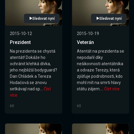
Sledovat nyní
Sledovat nyní
2015-10-12
2015-10-19
Prezident
Veterán
Na prezidenta se chystá
Atentát na prezidenta se
atentát! Dokáže ho
nepodařil díky
ochránit křehká dívka,
nešikovnosti atentátníka
jeho nejbližší bodyguard?
a odvaze Terezy, která
Dan Chládek a Tereza
zjišťuje podrobnosti, kdo
Hodačová se znovu
mohl mít na smrti hlavy
setkávají nad sp...
Číst
státu zájem....
Číst více
více
60
60