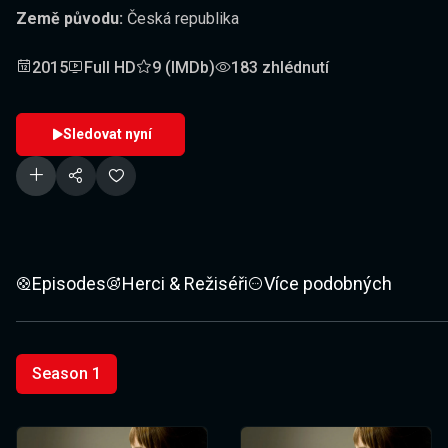
Země původu:
Česká republika
2015
Full HD
9 (IMDb)
183 zhlédnutí
Sledovat nyní
Episodes
Herci & Režiséři
Více podobných
Season 1