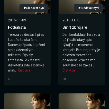
Sledovat nyní
Sledovat nyní
2015-11-09
2015-11-16
Fotbalista
Smrt zbrojaře
Tereza se dostává přes
Dan kontaktuje Terezu a
Luboše ke starému
dá jí další starý spis
Danovu případu kupčení
týkající se mocného
s prezidentskými
zbrojaře Brauna, který je
milostmi. Bývalý
nalezen mrtev pod
fotbalista Bek vlastní
posedem. Vražda má
diskotéku, kde albánská
souvislost se zakáz...
mafi...
Číst více
Číst více
60
60